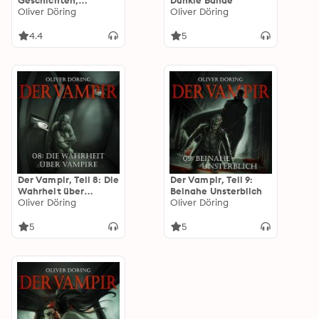
Geschichten,
Dunkle Bande
Pandoras Erben - ein
Oliver Döring
Oliver Döring
KI Hörspiel
4.4
5
Der Vampir, Teil 8: Die
Der Vampir, Teil 9:
Wahrheit über
Beinahe Unsterblich
Vampire
Oliver Döring
Oliver Döring
5
5