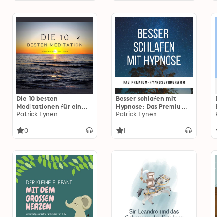
apaisants de la forêt, le
chant des oiseaux et la
douce pluie,
accompagnés de
mélodies oniriques
Die 10 besten
Besser schlafen mit
Meditationen für ein
Hypnose: Das Premium-
erfülltes Leben:
Patrick Lynen
Hypnoseprogramm
Patrick Lynen
Premium-Bundle
0
1