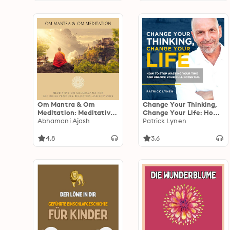
Looping Soothing
Sounds
Om Mantra & Om
Change Your Thinking,
Meditation: Meditative
Change Your Life: How
Om Soundscapes for
Abhamani Ajash
to Stop Wasting Your
Patrick Lynen
Grounding Practices,
Time and Unlock Your
Relaxation, and
Full Potential
4.8
3.6
Bodywork