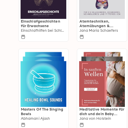
Einschlafgeschichten
Atemtechniken,
für Erwachsene
Atemübungen &
Einschlafhilfen bei Schlafstörungen
Atementspannung für
Jana Maria Schaefers
Anfänger
Masters Of The Singing
Meditative Momente für
Bowls
dich und dein Baby
Abhamani Ajash
(Atem, Raum und
Jana von Holstein
Geborgenheit)