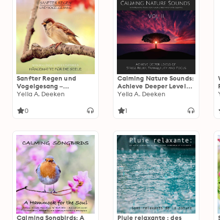
Sanfter Regen und
Calming Nature Sounds:
Vogelgesang –
Achieve Deeper Levels
Naturklänge zum
Yella A. Deeken
of Stress Relief,
Yella A. Deeken
Entspannen:
Tranquility and Focus
Hängematte für die
0
1
Seele
Calming Songbirds: A
Pluie relaxante : des