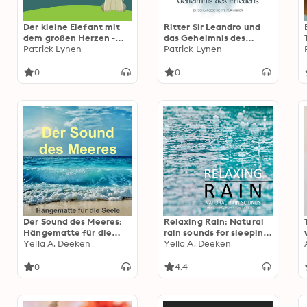
Der kleine Elefant mit
Ritter Sir Leandro und
dem großen Herzen -
das Geheimnis des
Einschlafgeschichte für
Patrick Lynen
Friedens -
Patrick Lynen
Kinder: Zuverlässige
Einschlafgeschichte für
Einschlafhilfe für Kinder
Kinder: Ein magisches
0
0
von 4-12
Abenteuer ins Land der
Träume
Der Sound des Meeres:
Relaxing Rain: Natural
Hängematte für die
rain sounds for sleeping,
Seele: Meeresrauschen
Yella A. Deeken
meditation & stress
Yella A. Deeken
zur Entspannung, als
relief: Perfect for use in
Einschlafhilfe oder
wellness and meditation
0
4.4
einfach nur zum
areas
Träumen