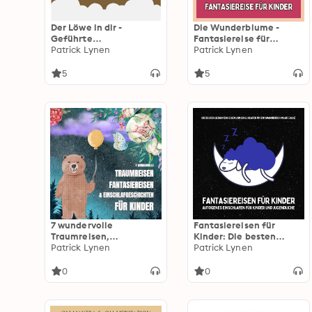
Der Löwe in dir -
Die Wunderblume -
Geführte
Fantasiereise für
Einschlafgeschichte für
Patrick Lynen
Kinder:
Patrick Lynen
Kinder - Fantasiereise
Einschlafgeschichten
für Kinder zum
für Kinder
5
5
Einschlafen
7 wundervolle
Fantasiereisen für
Traumreisen,
Kinder: Die besten
Fantasiereisen &
Patrick Lynen
Gedankenreisen zum
Patrick Lynen
Einschlafgeschichten
Einschlafen mit
für Kinder: Sanfte
entspannender Musik
0
0
Gutenachtgeschichten
(2025)
für kleine Abenteurer
ab 4 Jahren