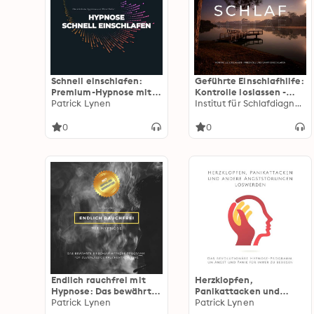
Schnell einschlafen:
Geführte Einschlafhilfe:
Premium-Hypnose mit
Kontrolle loslassen -
maximaler Wirkung: Die
Patrick Lynen
Friedvoll und sanft
Institut für Schlafdiagnostik
stärkste Hypnose zum
einschlafen
Einschlafen
0
0
Endlich rauchfrei mit
Herzklopfen,
Hypnose: Das bewährte
Panikattacken und
Einschlaf-Hypnose-
Patrick Lynen
andere Angststörungen
Patrick Lynen
Programm für
loswerden: Das