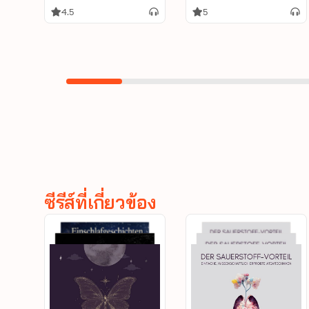
zuverlässige
revolutionäre Hypnose-
4.5
5
Rauchentwöhnung
Programm, um Angst
und Panik für immer zu
besiegen
ซีรีส์ที่เกี่ยวข้อง