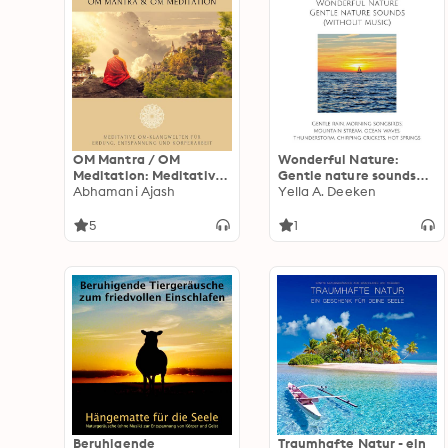
OM Mantra / OM
Wonderful Nature:
Meditation: Meditative
Gentle nature sounds
OM-Klangwelten für
Abhamani Ajash
(without music):
Yella A. Deeken
Erdung, Entspannung
Calming rain, morning
und Körperarbeit
songbirds, mountain
5
1
stream, ocean waves,
thunderstorm, chirping
crickets, hot springs
Beruhigende
Traumhafte Natur - ein