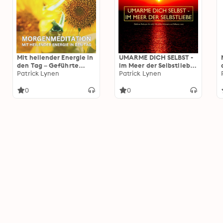
Mit heilender Energie in
UMARME DICH SELBST -
den Tag – Geführte
im Meer der Selbstliebe:
Morgenmeditation
Patrick Lynen
Geführte Meditationen
Patrick Lynen
für mehr Selbstliebe,
Selbstwert und
0
0
Selbstvertrauen