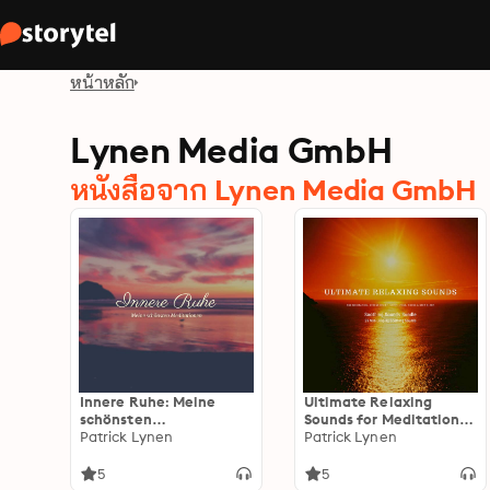
หน้าหลัก
Lynen Media GmbH
หนังสือจาก Lynen Media GmbH
Innere Ruhe: Meine
Ultimate Relaxing
schönsten
Sounds for Meditation,
Meditationen: Achtsam
Patrick Lynen
Stress Relief, Study,
Patrick Lynen
leben, gelassen bleiben,
Yoga, Focus & Deep
innere Unruhe & Stress
Sleep: Soothing Sounds
5
5
bewältigen
Bundle *** 25 Non-