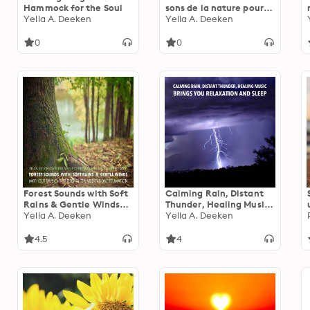
Hammock for the Soul
sons de la nature pour
Yella A. Deeken
un sommeil profond, la
Yella A. Deeken
méditation et la
relaxation: Sons
0
0
relaxants de la nature
Forest Sounds with Soft
Calming Rain, Distant
Rains & Gentle Winds
Thunder, Healing Music:
for Deep Sleep,
Yella A. Deeken
Brings you relaxation
Yella A. Deeken
Meditation, Relaxation:
and Sleep: Relax, De-
Relax, De-stress Or Fall
stress Or Fall Asleep To
4.5
4
Asleep To The Soothing
The Soothing Sound Of
Sounds Of Nature
Rain And Distant
Thunder