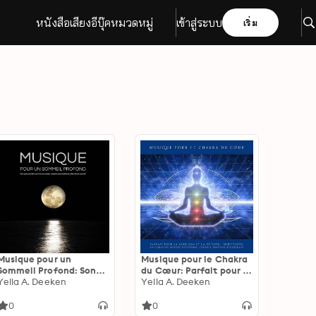
หนังสือเสียง
อีบุ๊ค
หมวดหมู่
เข้าสู่ระบบ
เริ่ม
Musique pour un
Musique pour le Chakra
Sommeil Profond: Sons
du Cœur: Parfait pour la
apaisants de la nature
Yella A. Deeken
guérison et la détente :
Yella A. Deeken
avec musique relaxante
méditation, exploration
pour méditation, bien-
sonore intérieure,
0
0
être et sommeil
sommeil profond et