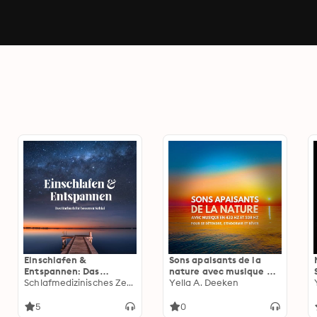
Einschlafen &
Sons apaisants de la
Entspannen: Das
nature avec musique en
Hörbuch für besseren
Schlafmedizinisches Zentrum
432 Hz et 528 Hz pour se
Yella A. Deeken
Schlaf
détendre, s'endormir et
rêver: Le murmure des
5
0
vagues, les sons