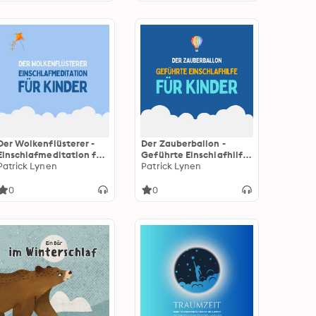
régénérant
Der Wolkenflüsterer -
Der Zauberballon -
Einschlafmeditation für
Geführte Einschlafhilfe
Kinder
Patrick Lynen
für Kinder
Patrick Lynen
0
0