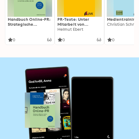
Handbuch Online-PR:
PR-Texte: Unter
Medientraining
Strategische
Mitarbeit von
Kommunikation in
Antonia Ebert
Helmut Ebert
Internet und Social
Web
0
0
0