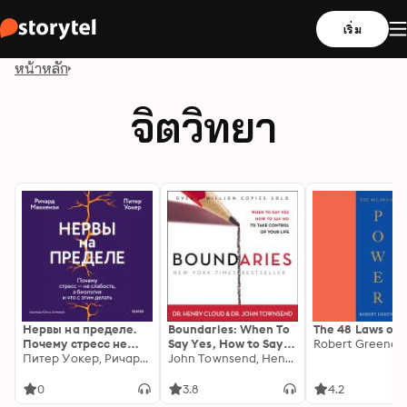
เริ่ม
หน้าหลัก
จิตวิทยา
Нервы на пределе.
Boundaries: When To
The 48 Laws of 
Почему стресс не
Say Yes, How to Say
Robert Greene
слабость, а биология
Питер Уокер, Ричард Маккензи
No
John Townsend, Henry Cloud
и что с этим делать
0
3.8
4.2