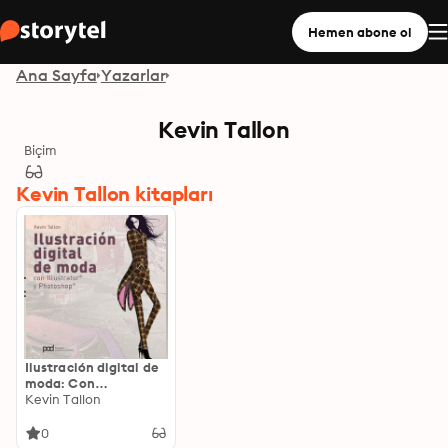
Hemen abone ol
Ana Sayfa
Yazarlar
Kevin Tallon
Biçim
Kevin Tallon kitapları
Ilustración digital de
moda: Con
Illustrator® y
Kevin Tallon
Photoshop®
0