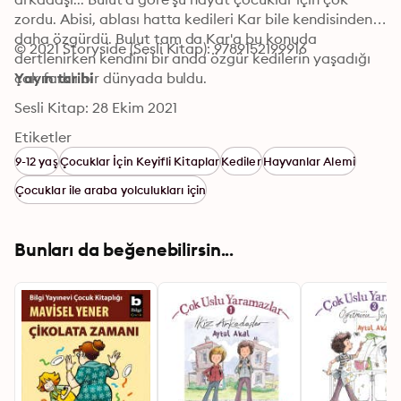
zordu. Abisi, ablası hatta kedileri Kar bile kendisinden 
daha özgürdü. Bulut tam da Kar'a bu konuda 
© 2021 Storyside (Sesli Kitap): 9789152199916
dertlenirken kendini bir anda özgür kedilerin yaşadığı 
çok farklı bir dünyada buldu.
Yayın tarihi
Sesli Kitap: 28 Ekim 2021
Etiketler
9-12 yaş
Çocuklar İçin Keyifli Kitaplar
Kediler
Hayvanlar Alemi
Çocuklar ile araba yolculukları için
Bunları da beğenebilirsin...