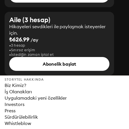
Aile (3 hesap)
Hikayeleri sevdikleri ile paylaşmak isteyenler
için.
₺626.99
/ay
3 hesap
Sınırsız erişim
İstediğin zaman iptal et
Abonelik başlat
STORYTEL HAKKINDA
Biz Kimiz?
İş Olanakları
Uygulamadaki yeni özellikler
Investors
Press
Sürdürülebilirlik
Whistleblow