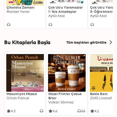
Çikolata Zamanı
Çok Uslu Yaramazlar
Çok Uslu Yaram
Mavisel Yener
1- İkiz Arkadaşlar
3- Öğretmenin
Aytül Akal
Sürprizi
Aytül Akal
Bu Kitaplarla Başla
Tüm başlıkları görüntüle
Masumiyet Müzesi
Güzel Filmler Çabuk
Bekle Beni
Orhan Pamuk
Biter
Zülfü Livaneli
Volkan Sönmez
4.3
4.6
4.2