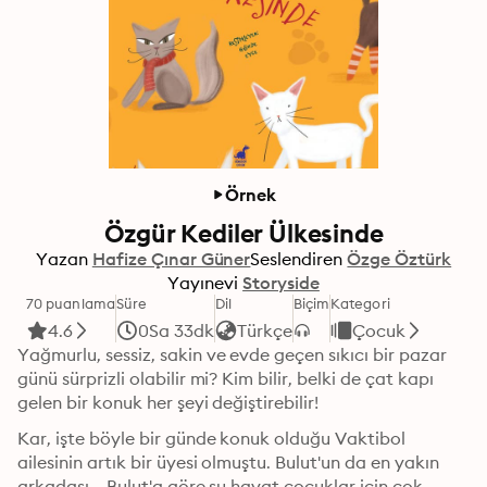
Örnek
Özgür Kediler Ülkesinde
Yazan
Hafize Çınar Güner
Seslendiren
Özge Öztürk
Yayınevi
Storyside
70 puanlama
Süre
Dil
Biçim
Kategori
4.6
0Sa 33dk
Türkçe
Çocuk
Yağmurlu, sessiz, sakin ve evde geçen sıkıcı bir pazar 
günü sürprizli olabilir mi? Kim bilir, belki de çat kapı 
gelen bir konuk her şeyi değiştirebilir!
Kar, işte böyle bir günde konuk olduğu Vaktibol 
ailesinin artık bir üyesi olmuştu. Bulut'un da en yakın 
arkadaşı... Bulut'a göre şu hayat çocuklar için çok 