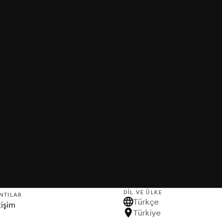
DIL VE ÜLKE
NTILAR
Türkçe
tişim
Türkiye