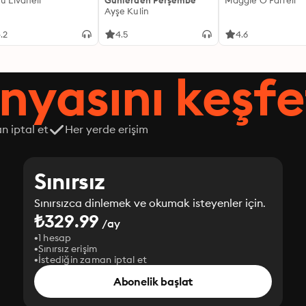
fü Livaneli
Günlerden Perşembe
Maggie O'Farrell
Ayşe Kulin
.2
4.5
4.6
nyasını keşfe
n iptal et
Her yerde erişim
Sınırsız
Sınırsızca dinlemek ve okumak isteyenler için.
₺329.99
/ay
1 hesap
Sınırsız erişim
İstediğin zaman iptal et
Abonelik başlat