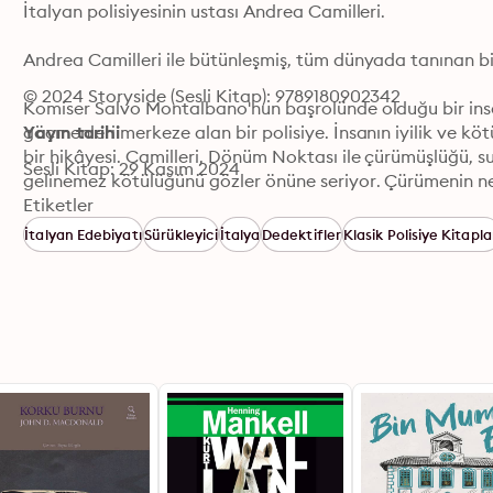
İtalyan polisiyesinin ustası Andrea Camilleri. 

Andrea Camilleri ile bütünleşmiş, tüm dünyada tanınan bi
© 2024 Storyside (Sesli Kitap): 9789180902342
Komiser Salvo Montalbano'nun başrolünde olduğu bir insa
göçmenleri merkeze alan bir polisiye. İnsanın iyilik ve k
Yayın tarihi
bir hikâyesi. Camilleri, Dönüm Noktası ile çürümüşlüğü, s
Sesli Kitap: 29 Kasım 2024
gelinemez kötülüğünü gözler önüne seriyor. Çürümenin ner
ötesinde bir polisiye; gerçek olaylardan esinlenen bir Mo
Etiketler
İtalyan Edebiyatı
Sürükleyici
İtalya
Dedektifler
Klasik Polisiye Kitapla