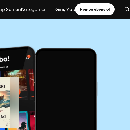
ap Serileri
Kategoriler
Giriş Yap
Hemen abone ol