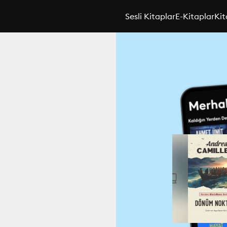
Sesli Kitaplar
E-Kitaplar
Kit