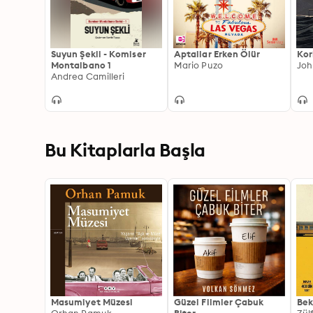
Suyun Şekli - Komiser
Aptallar Erken Ölür
Kor
Montalbano 1
Mario Puzo
Joh
Andrea Camilleri
Bu Kitaplarla Başla
Masumiyet Müzesi
Güzel Filmler Çabuk
Bek