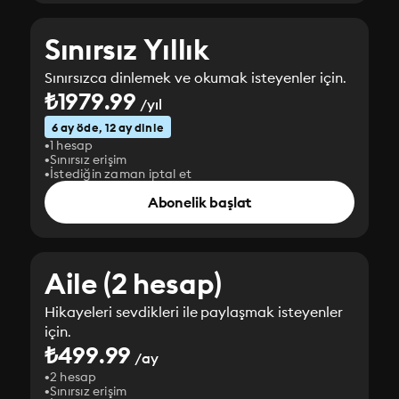
Sınırsız Yıllık
Sınırsızca dinlemek ve okumak isteyenler için.
₺1979.99
/yıl
6 ay öde, 12 ay dinle
1 hesap
Sınırsız erişim
İstediğin zaman iptal et
Abonelik başlat
Aile (2 hesap)
Hikayeleri sevdikleri ile paylaşmak isteyenler
için.
₺499.99
/ay
2 hesap
Sınırsız erişim