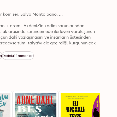
r komiser, Salvo Montalbano. 

nlık dramı. Akdeniz'in kadim sorunlarından 
ötülük arasında sürüncemede ilerleyen varoluşunun 
uçun dahi yozlaşmasını ve insanların üstesinden 
edeyse tüm İtalya'yı ele geçirdiği, kurgunun çok 
ntalbano macerası...
rı
Dedektif romanları