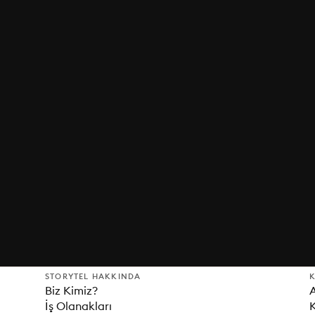
STORYTEL HAKKINDA
K
Biz Kimiz?
İş Olanakları
K