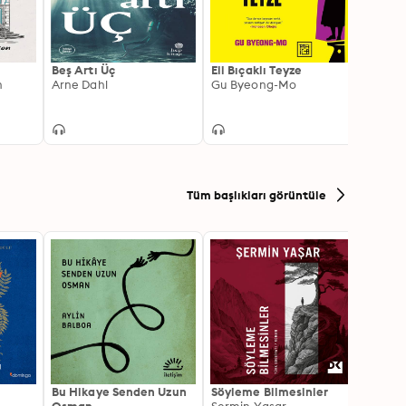
Beş Artı Üç
Eli Bıçaklı Teyze
39 Ba
n
Arne Dahl
Gu Byeong-Mo
John 
Tüm başlıkları görüntüle
Bu Hikaye Senden Uzun
Söyleme Bilmesinler
Kürk 