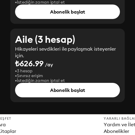
İstediğin zaman iptal et
Abonelik başlat
Aile (3 hesap)
Hikayeleri sevdikleri ile paylaşmak isteyenler
için.
₺626.99
/ay
3 hesap
Sınırsız erişim
İstediğin zaman iptal et
Abonelik başlat
EŞFET
YARARLI BAĞLA
Ara
Yardım ve İle
itaplar
Abonelikler