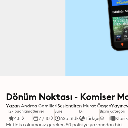
Dönüm Noktası - Komiser Mo
Yazan
Andrea Camilleri
Seslendiren
Murat Özgen
Yayınev
127 puanlama
Seriler
Süre
Dil
Biçim
Kategori
4.5
7 / 10
6Sa 31dk
Türkçe
Klasik
Mutlaka okumanız gereken 50 polisiye yazarından biri, 
