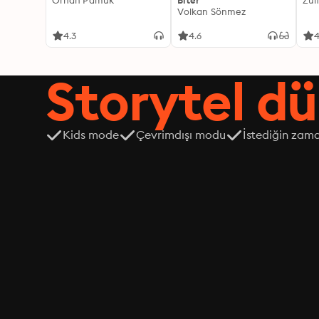
Orhan Pamuk
Biter
Zül
Volkan Sönmez
4.3
4.6
4
Storytel dü
Kids mode
Çevrimdışı modu
İstediğin zama