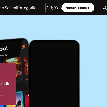
ap Serileri
Kategoriler
Giriş Yap
Hemen abone ol