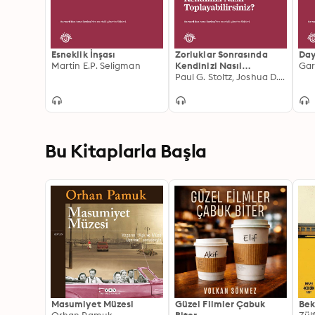
Esneklik İnşası
Zorluklar Sonrasında
Day
Martin E.P. Seligman
Kendinizi Nasıl
Toplayabilirsiniz?
Paul G. Stoltz, Joshua D. Margolis
Bu Kitaplarla Başla
Masumiyet Müzesi
Güzel Filmler Çabuk
Bek