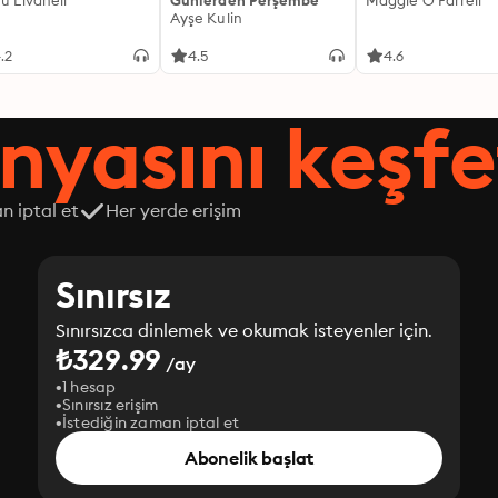
fü Livaneli
Günlerden Perşembe
Maggie O'Farrell
Ayşe Kulin
.2
4.5
4.6
nyasını keşfe
n iptal et
Her yerde erişim
Sınırsız
Sınırsızca dinlemek ve okumak isteyenler için.
₺329.99
/ay
1 hesap
Sınırsız erişim
İstediğin zaman iptal et
Abonelik başlat