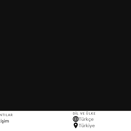
DIL VE ÜLKE
NTILAR
Türkçe
tişim
Türkiye