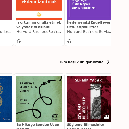
İş ortamını analiz etmek
İlerlememizi Engelleyen
Ekip İ
ve yönetim ekibini
Üstü Kapalı Stres
Çatış
Marilyn Darling, Charles Parry, Joseph Moore
tanıtmak
Harvard Business Review Press
Faktörleri
Harvard Business Review Press
Önlem
Tüm başlıkları görüntüle
Bu Hikaye Senden Uzun
Söyleme Bilmesinler
Kürk 