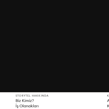
STORYTEL HAKKINDA
K
Biz Kimiz?
İş Olanakları
K