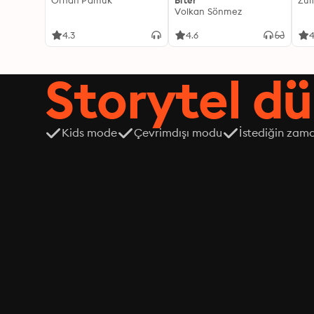
Orhan Pamuk
Biter
Zül
Volkan Sönmez
4.3
4.6
4
Storytel dü
Kids mode
Çevrimdışı modu
İstediğin zama