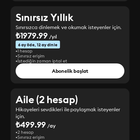
Sınırsız Yıllık
Sınırsızca dinlemek ve okumak isteyenler için.
₺1979.99
/yıl
6 ay öde, 12 ay dinle
1 hesap
Sınırsız erişim
İstediğin zaman iptal et
Abonelik başlat
Aile (2 hesap)
Hikayeleri sevdikleri ile paylaşmak isteyenler
için.
₺499.99
/ay
2 hesap
Sınırsız erişim