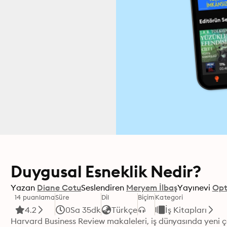
Duygusal Esneklik Nedir?
Yazan
Diane Cotu
Seslendiren
Meryem İlbaş
Yayınevi
Opt
14 puanlama
Süre
Dil
Biçim
Kategori
4.2
0Sa 35dk
Türkçe
İş Kitapları
Harvard Business Review makaleleri, iş dünyasında yeni