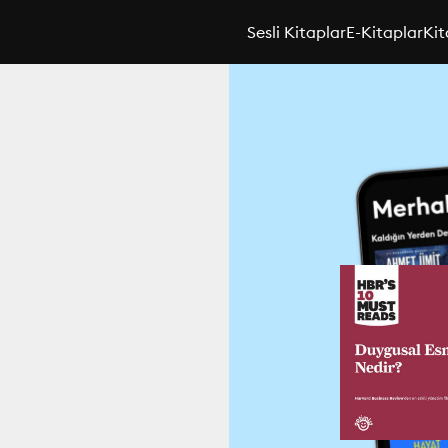
Sesli Kitaplar
E-Kitaplar
Kit