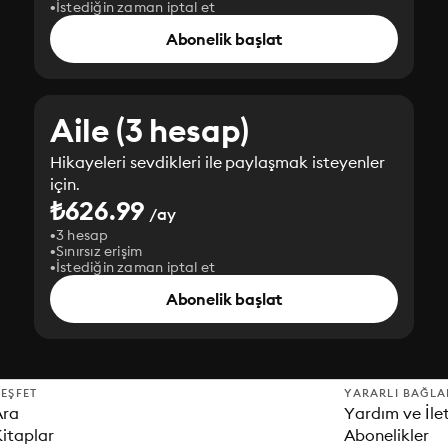
İstediğin zaman iptal et
Abonelik başlat
Aile (3 hesap)
Hikayeleri sevdikleri ile paylaşmak isteyenler
için.
₺626.99
/ay
3 hesap
Sınırsız erişim
İstediğin zaman iptal et
Abonelik başlat
EŞFET
YARARLI BAĞLA
Ara
Yardım ve İle
itaplar
Abonelikler