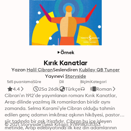
Örnek
Kırık Kanatlar
Yazan
Halil Cibran
Seslendiren
Kubilay QB Tunçer
Yayınevi
Storyside
565 puanlama
Süre
Dil
Biçim
Kategori
4.4
2Sa 26dk
Türkçe
Roman
Cibran’ın 1912’de yayımlanan romanı Kırık Kanatlar, 
Arap dilinde yazılmış ilk romanlardan biridir aynı 
zamanda. Selma Karami’yle Cibran olduğu tahmin 
edilen genç adamın imkânsız aşkının hikâyesi, pastoral 
şiir tadında bir aşk itirafıdır. Cibran bu içe işleyen 
© 2021 Storyside (Sesli Kitap): 9789180131353
metinde, Arap edebiyatında ilk kez din adamlarının 