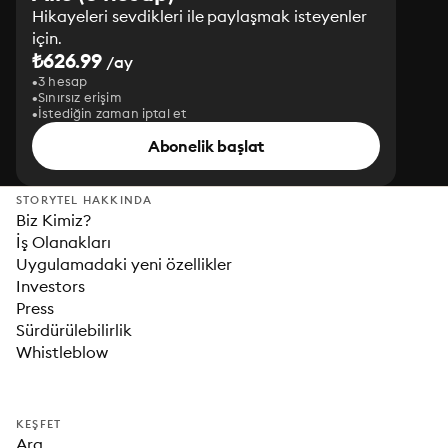
Hikayeleri sevdikleri ile paylaşmak isteyenler
için.
₺626.99
/ay
3 hesap
Sınırsız erişim
İstediğin zaman iptal et
Abonelik başlat
STORYTEL HAKKINDA
Biz Kimiz?
İş Olanakları
Uygulamadaki yeni özellikler
Investors
Press
Sürdürülebilirlik
Whistleblow
KEŞFET
Ara