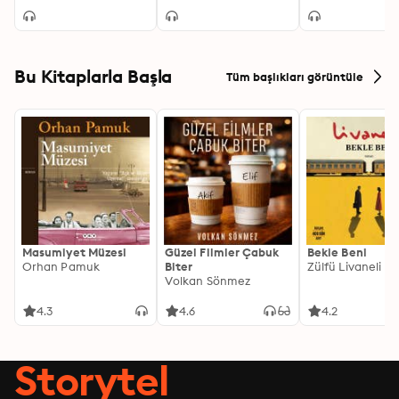
Bu Kitaplarla Başla
Tüm başlıkları görüntüle
Masumiyet Müzesi
Güzel Filmler Çabuk
Bekle Beni
Orhan Pamuk
Biter
Zülfü Livaneli
Volkan Sönmez
4.3
4.6
4.2
Storytel