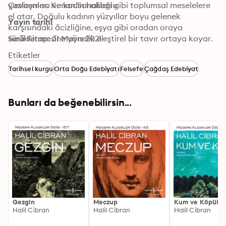
yozlaşması ve kadın hakları gibi toplumsal meselelere 
Çevirenler: Kenan Sarıalioğlu
el atar. Doğulu kadının yüzyıllar boyu gelenek 
Yayın tarihi
karşısındaki âcizliğine, eşya gibi oradan oraya 
sürüklenmesine yönelik eleştirel bir tavır ortaya koyar.
Sesli Kitap: 31 Mayıs 2021
Etiketler
Tarihsel kurgu
Orta Doğu Edebiyatı
Felsefe
Çağdaş Edebiyat
Bunları da beğenebilirsin...
Gezgin
Meczup
Kum ve Köpük
Halil Cibran
Halil Cibran
Halil Cibran