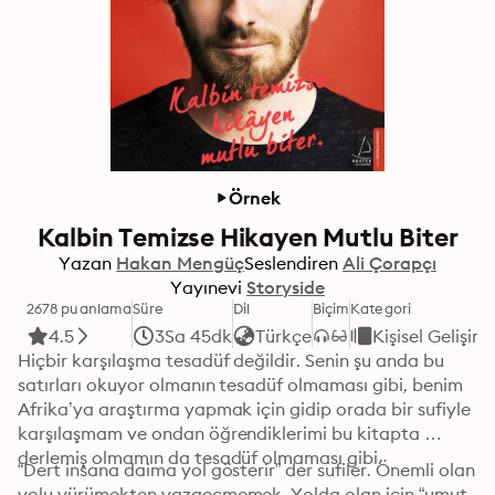
Örnek
Kalbin Temizse Hikayen Mutlu Biter
Yazan
Hakan Mengüç
Seslendiren
Ali Çorapçı
Yayınevi
Storyside
2678 puanlama
Süre
Dil
Biçim
Kategori
4.5
3Sa 45dk
Türkçe
Kişisel Gelişim
Hiçbir karşılaşma tesadüf değildir. Senin şu anda bu 
satırları okuyor olmanın tesadüf olmaması gibi, benim 
Afrika’ya araştırma yapmak için gidip orada bir sufiyle 
karşılaşmam ve ondan öğrendiklerimi bu kitapta 
derlemiş olmamın da tesadüf olmaması gibi.
“Dert insana daima yol gösterir” der sufiler. Önemli olan 
yolu yürümekten vazgeçmemek. Yolda olan için “umut 