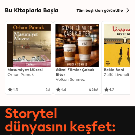
Bu Kitaplarla Başla
Tüm başlıkları görüntüle
Masumiyet Müzesi
Güzel Filmler Çabuk
Bekle Beni
Orhan Pamuk
Biter
Zülfü Livaneli
Volkan Sönmez
4.3
4.6
4.2
Storytel
dünyasını keşfet: