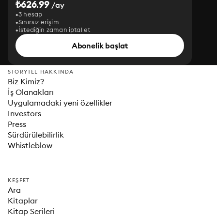
₺626.99
/ay
3 hesap
Sınırsız erişim
İstediğin zaman iptal et
Abonelik başlat
STORYTEL HAKKINDA
Biz Kimiz?
İş Olanakları
Uygulamadaki yeni özellikler
Investors
Press
Sürdürülebilirlik
Whistleblow
KEŞFET
Ara
Kitaplar
Kitap Serileri