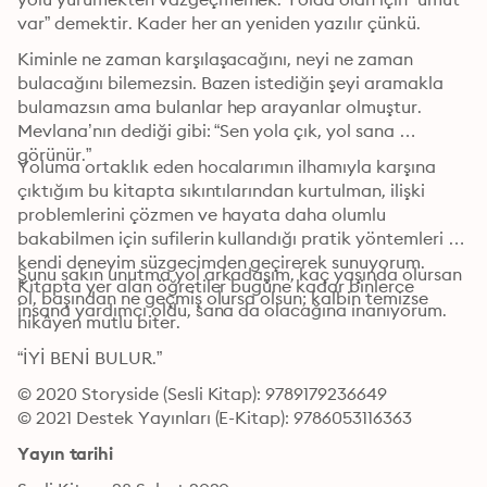
var” demektir. Kader her an yeniden yazılır çünkü.
Kiminle ne zaman karşılaşacağını, neyi ne zaman 
bulacağını bilemezsin. Bazen istediğin şeyi aramakla 
bulamazsın ama bulanlar hep arayanlar olmuştur. 
Mevlana’nın dediği gibi: “Sen yola çık, yol sana 
görünür.”
Yoluma ortaklık eden hocalarımın ilhamıyla karşına 
çıktığım bu kitapta sıkıntılarından kurtulman, ilişki 
problemlerini çözmen ve hayata daha olumlu 
bakabilmen için sufilerin kullandığı pratik yöntemleri 
kendi deneyim süzgecimden geçirerek sunuyorum. 
Şunu sakın unutma yol arkadaşım, kaç yaşında olursan 
Kitapta yer alan öğretiler bugüne kadar binlerce 
ol, başından ne geçmiş olursa olsun; kalbin temizse 
insana yardımcı oldu, sana da olacağına inanıyorum.
hikâyen mutlu biter. 
“İYİ BENİ BULUR.”
© 2020 Storyside (Sesli Kitap): 9789179236649
© 2021 Destek Yayınları (E-Kitap): 9786053116363
Yayın tarihi