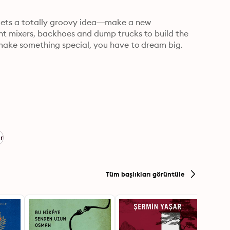
gets a totally groovy idea—make a new 
nt mixers, backhoes and dump trucks to build the 
 make something special, you have to dream big. 
r
Tüm başlıkları görüntüle