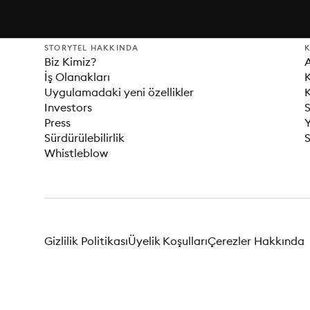
STORYTEL HAKKINDA
K
Biz Kimiz?
İş Olanakları
K
Uygulamadaki yeni özellikler
K
Investors
S
Press
Sürdürülebilirlik
S
Whistleblow
Gizlilik Politikası
Üyelik Koşulları
Çerezler Hakkında