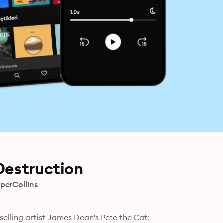
Destruction
perCollins
elling artist James Dean's Pete the Cat: 