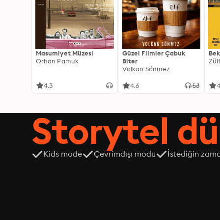
Masumiyet Müzesi
Güzel Filmler Çabuk
Bek
Orhan Pamuk
Biter
Zül
Volkan Sönmez
4.3
4.6
4
Storytel dü
Kids mode
Çevrimdışı modu
İstediğin zama