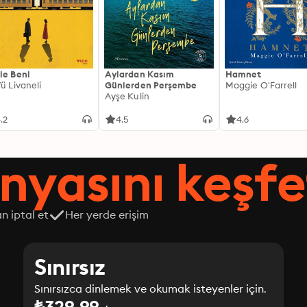
le Beni
Aylardan Kasım
Hamnet
fü Livaneli
Günlerden Perşembe
Maggie O'Farrell
Ayşe Kulin
.2
4.5
4.6
nyasını keşfe
n iptal et
Her yerde erişim
Sınırsız
Sınırsızca dinlemek ve okumak isteyenler için.
₺329.99