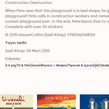
Construction Destruction. 
When Pete sees that the playground is in bad shape, he 
playground! Pete calls in construction workers and ceme
coolest playground ever. In the end, Pete learns that to
Complete with over 30 stickers!
© 2015 HarperCollins (Sesli Kitap): 9780062368126
Yayın tarihi
Sesli Kitap: 24 Mart 2015
Etiketler
3-6 yaş
TV & Film
Sanat
Macera / Aksiyon
Yiyecek & İçecek
Şiir
Okulla