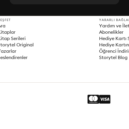
EŞFET
YARARLI BAĞLA
Ara
Yardım ve İle
itaplar
Abonelikler
itap Serileri
Hediye Kartı 
torytel Original
Hediye Kartın
Yazarlar
Öğrenci İndir
eslendirenler
Storytel Blog