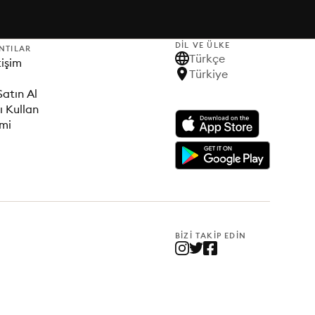
DIL VE ÜLKE
NTILAR
Türkçe
tişim
Türkiye
Satın Al
ı Kullan
imi
BIZI TAKIP EDIN