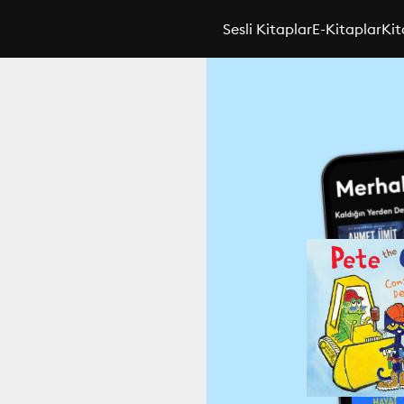
Sesli Kitaplar
E-Kitaplar
Kit