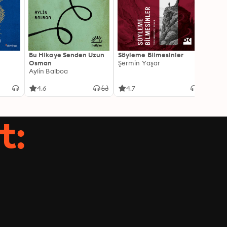
Bu Hikaye Senden Uzun
Söyleme Bilmesinler
Kürk 
Osman
Şermin Yaşar
Sabaha
Aylin Balboa
4.6
4.7
4.5
t: