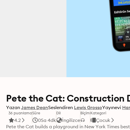
Pete the Cat: Construction 
Yazan
James Dean
Seslendiren
Lewis Grosso
Yayınevi
Har
36 puanlama
Süre
Dil
Biçim
Kategori
4.2
0Sa 4dk
İngilizce
Çocuk
Pete the Cat builds a playground in New York Times bests