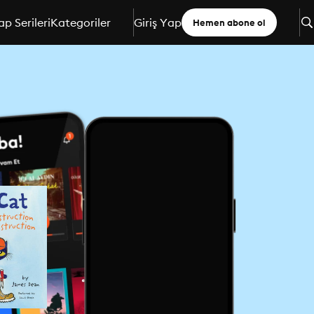
ap Serileri
Kategoriler
Giriş Yap
Hemen abone ol