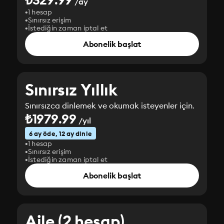
/ay
1 hesap
Sınırsız erişim
İstediğin zaman iptal et
Abonelik başlat
Sınırsız Yıllık
Sınırsızca dinlemek ve okumak isteyenler için.
₺1979.99
/yıl
6 ay öde, 12 ay dinle
1 hesap
Sınırsız erişim
İstediğin zaman iptal et
Abonelik başlat
Aile (2 hesap)