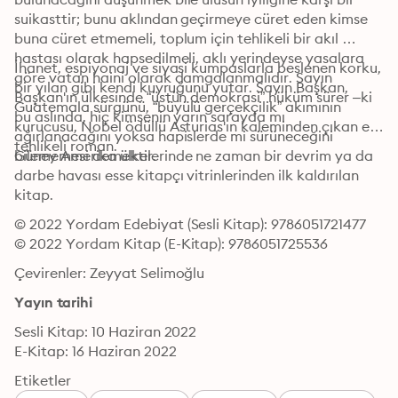
suikasttir; bunu aklından geçirmeye cüret eden kimse 
buna cüret etmemeli, toplum için tehlikeli bir akıl 
hastası olarak hapsedilmeli, aklı yerindeyse yasalara 
İhanet, espiyonaj ve siyasi kumpaslarla beslenen korku, 
göre vatan haini olarak damgalanmalıdır. Sayın 
bir yılan gibi kendi kuyruğunu yutar. Sayın Başkan, 
Başkan'ın ülkesinde “üstün demokrasi” hüküm sürer –ki 
Guatemala sürgünü, “büyülü gerçekçilik” akımının 
bu aslında, hiç kimsenin yarın sarayda mı 
kurucusu, Nobel ödüllü Asturias'ın kaleminden çıkan en 
ağırlanacağını yoksa hapislerde mi sürüneceğini 
tehlikeli roman. 
Güney Amerika ülkelerinde ne zaman bir devrim ya da 
bilememesi demektir. 
darbe havası esse kitapçı vitrinlerinden ilk kaldırılan 
kitap.
© 2022 Yordam Edebiyat (Sesli Kitap): 9786051721477
© 2022 Yordam Kitap (E-Kitap): 9786051725536
Çevirenler: Zeyyat Selimoğlu
Yayın tarihi
Sesli Kitap: 10 Haziran 2022
E-Kitap: 16 Haziran 2022
Etiketler