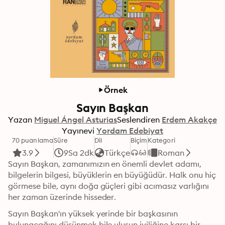
Örnek
Sayın Başkan
Yazan
Miguel Ángel Asturias
Seslendiren
Erdem Akakçe
Yayınevi
Yordam Edebiyat
70 puanlama
Süre
Dil
Biçim
Kategori
3.9
9Sa 2dk
Türkçe
Roman
Sayın Başkan, zamanımızın en önemli devlet adamı, 
bilgelerin bilgesi, büyüklerin en büyüğüdür. Halk onu hiç 
görmese bile, aynı doğa güçleri gibi acımasız varlığını 
her zaman üzerinde hisseder. 
Sayın Başkan'ın yüksek yerinde bir başkasının 
bulunacağını düşünmek bile ulusun iyiliğine karşı bir 