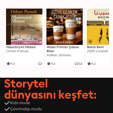
Masumiyet Müzesi
Güzel Filmler Çabuk
Bekle Beni
Orhan Pamuk
Biter
Zülfü Livaneli
Volkan Sönmez
4.3
4.6
4.2
Storytel
dünyasını keşfet:
Kids mode
Çevrimdışı modu