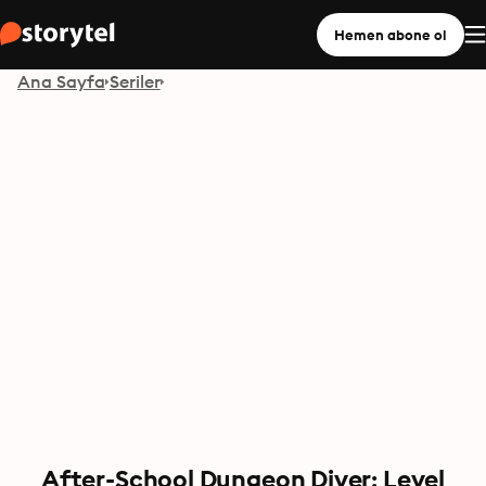
Hemen abone ol
Ana Sayfa
Seriler
After-School Dungeon Diver: Level