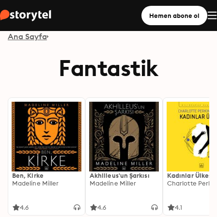
Hemen abone ol
Ana Sayfa
Fantastik
Ben, Kirke
Akhilleus'un Şarkısı
Kadınlar Ülkesi
Madeline Miller
Madeline Miller
4.6
4.6
4.1