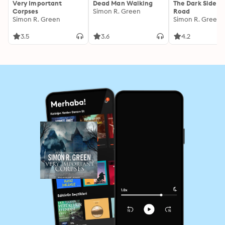
Very Important
Dead Man Walking
The Dark Side of
Corpses
Simon R. Green
Road
Simon R. Green
Simon R. Green
3.5
3.6
4.2