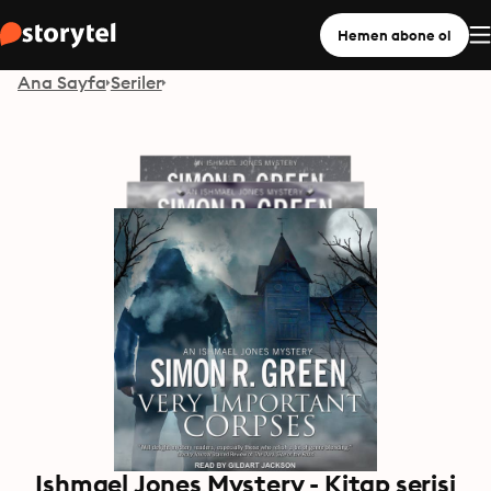
Hemen abone ol
Ana Sayfa
Seriler
Ishmael Jones Mystery - Kitap serisi