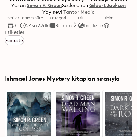
Yazan
Simon R. Green
Seslendiren
Gildart Jackson
Yayınevi
Tantor Media
Seriler
Toplam süre
Kategori
Dil
Biçim
3
24sa 37dk
Roman
İngilizce
Etiketler
Fantastik
Ishmael Jones Mystery kitapları sırasıyla