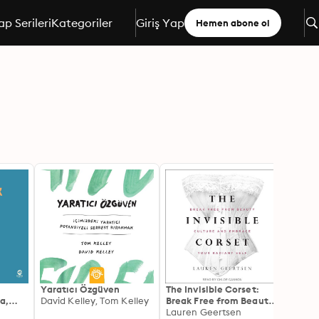
ap Serileri
Kategoriler
Giriş Yap
Hemen abone ol
Yaratıcı Özgüven
The Invisible Corset:
How T
a,
David Kelley, Tom Kelley
Break Free from Beauty
Confi
ü
Culture and Embrace
Lauren Geertsen
Edie 