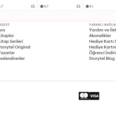
İlişkiler Kurma Re
.7
4.7
4.1
EŞFET
YARARLI BAĞLA
Ara
Yardım ve İle
itaplar
Abonelikler
itap Serileri
Hediye Kartı 
torytel Original
Hediye Kartın
Yazarlar
Öğrenci İndir
eslendirenler
Storytel Blog