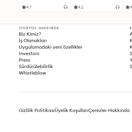
Kazanılır?
4.7
4.2
4
STORYTEL HAKKINDA
K
Biz Kimiz?
İş Olanakları
K
Uygulamadaki yeni özellikler
K
Investors
S
Press
Sürdürülebilirlik
S
Whistleblow
Gizlilik Politikası
Üyelik Koşulları
Çerezler Hakkında