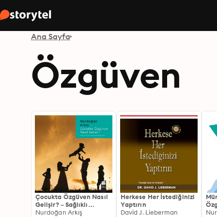
Ana Sayfa
Özgüven
Çocukta Özgüven Nasıl
Herkese Her İstediğinizi
Müm
Gelişir? – Sağlıklı
Yaptırın
Özg
Özgüven Nedir, Nasıl
Nurdoğan Arkış
David J. Lieberman
Nur