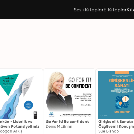
Sesli Kitaplar
E-Kitaplar
Kit
kün - Liderlik ve
Go for it! Be confident
Girişkenlik Sanatı:
üven Potansiyelimiz
Denis McBrinn
Özgüvenli Konuşm
doğan Arkış
Beden Dili ve Güçl
Sue Bishop