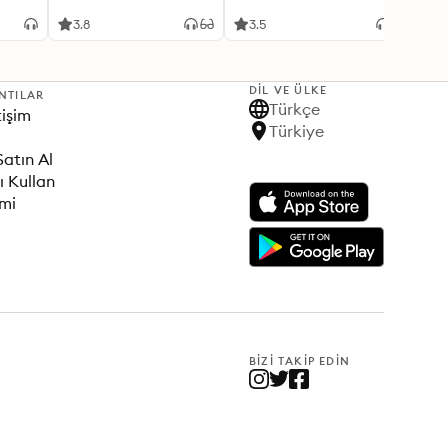
hberi
Your Radiant Self
3.8
3.5
3.9
DIL VE ÜLKE
NTILAR
Türkçe
tişim
Türkiye
Satın Al
ı Kullan
imi
BIZI TAKIP EDIN