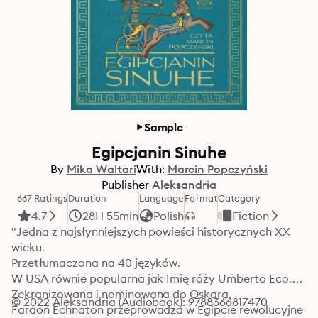
Sample
Egipcjanin Sinuhe
By
Mika Waltari
With:
Marcin Popczyński
Publisher
Aleksandria
667 Ratings
Duration
Language
Format
Category
4.7
28H 55min
Polish
Fiction
"Jedna z najsłynniejszych powieści historycznych XX 
wieku.

Przetłumaczona na 40 języków. 

W USA równie popularna jak Imię róży Umberto Eco.

Zekranizowana i nominowana do Oskara.

© 2022 Aleksandria (Audiobook): 9788366817470
Faraon Echnaton przeprowadza w Egipcie rewolucyjne 