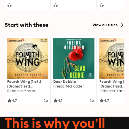
Start with these
View all titles
Fourth Wing (1 of 2)
Dear Debbie
Fourth Wing (2 o
[Dramatized
Freida McFadden
[Dramatized
Adaptation]: The
Rebecca Yarros
Adaptation]: Th
Rebecca Yarros
Empyrean 1
Empyrean 1
4.7
4.1
4.7
This is why you’ll