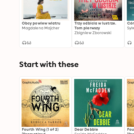
Obcy powiew wiatru
Trzy odbicia w lustrze.
Cór
Magdalena Majcher
Tom pierwszy
Syl
Zbigniew Zborowski
Start with these
Fourth Wing (1 of 2)
Dear Debbie
Fou