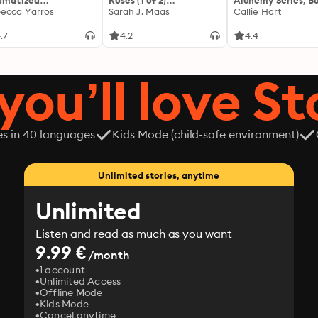
amatized
Roses (1 of 2)
Alchemy Series, Bo
ptation]: The
ecca Yarros
[Dramatized
Sarah J. Maas
Callie Hart
yrean 1
Adaptation]: A Court of
Thorns and Roses 1
.7
4.2
4.4
you’ll love St
es in 40 languages
Kids Mode (child-safe environment)
Unlimited stories, anytime
Unlimited
Listen and read as much as you want
9.99 €
/month
1 account
Unlimited Access
Offline Mode
Kids Mode
Cancel anytime