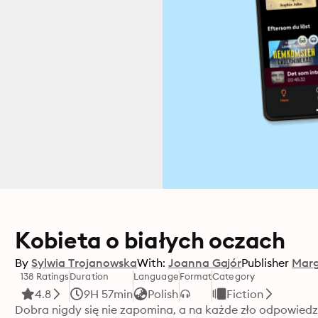
Kobieta o białych oczach
By
Sylwia Trojanowska
With:
Joanna Gajór
Publisher
Marg
138 Ratings
Duration
Language
Format
Category
4.8
9H 57min
Polish
Fiction
Dobra nigdy się nie zapomina, a na każde zło odpowiedzi