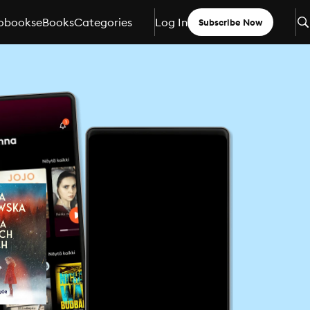
obooks
eBooks
Categories
Log In
Subscribe Now