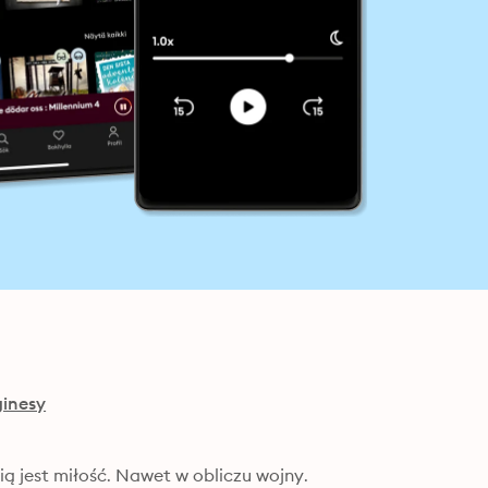
inesy
ą jest miłość. Nawet w obliczu wojny.
