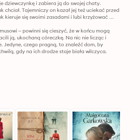
e dziewczynkę i zabiera ją do swojej chaty. 
 chciał. Tajemniczy on kazał jej też uciekać przed 
ieruje się swoimi zasadami i lubi krzyżować 
musowi – powinni się cieszyć, że w końcu mogą 
cili ją, ukochaną córeczkę. Na nic nie licząc i 
e. Jedyne, czego pragną, to znaleźć dom, by 
ilą, gdy na ich drodze staje biała wilczyca.

arnego munduru – to opowieść o ludziach wojny i 
 pozór przypadkowo.

ubtelny sposób zamienia emocje w słowa, a słowa 
o kobiecej sile i determinacji. Tu strach 
 objęć wojny. I choć zło przeraźliwie krzyczy, to 
ędzy stronami nadzieja, której przez ramię 
oria! Nie odłożysz książki, dopóki nie wybrzmi 