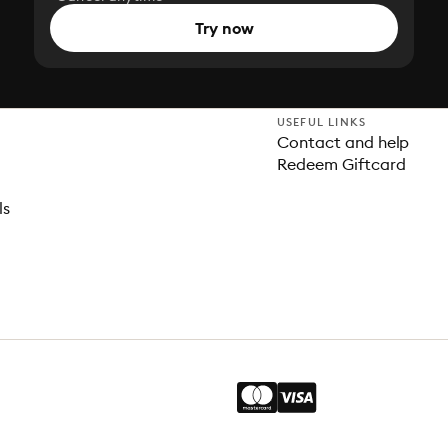
Try now
USEFUL LINKS
Contact and help
Redeem Giftcard
ls