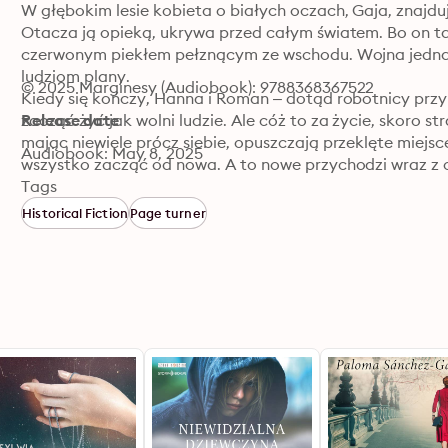
W głębokim lesie kobieta o białych oczach, Gaja, znajduj
Otacza ją opieką, ukrywa przed całym światem. Bo on tak
czerwonym piekłem pełznącym ze wschodu. Wojna jednak k
ludziom plany.

© 2025 Marginesy (Audiobook): 9788368367522
Kiedy się kończy, Hanna i Roman – dotąd robotnicy przy
zacząć żyć jak wolni ludzie. Ale cóż to za życie, skoro stra
Release date
mając niewiele prócz siebie, opuszczają przeklęte miejsc
Audiobook: May 8, 2025
wszystko zacząć od nowa. A to nowe przychodzi wraz z chw
Kobieta o białych oczach– która domyka wątki Córek cz
Tags
o tym, że nitki człowieczych losów splatają się tylko na
Historical Fiction
Page turner
Sylwia Trojanowska to czarodziejka, która w niezwykle s
w emocje. Z ogromną czułością snuje przepiękną opowieść 
przeplata się z chwilami szczęścia odważnie wyrywanymi z
jednak szept dobra hipnotyzuje. I ta skrywająca się pomi
nieśmiało zerka szczęście... Znakomicie opowiedziana hist
ostatnia kropka.

Joanna Chrzanowska, pani_jo_asia