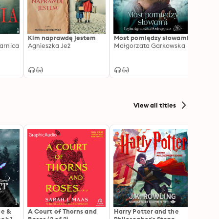
Kim naprawdę jestem
Most pomiędzy słowami
Warsz
arnica
Agnieszka Jeż
Małgorzata Garkowska
Maria
View all titles
ae &
A Court of Thorns and
Harry Potter and the
The H