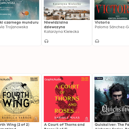
ki czarnego munduru
Niewidzialna
Victoria
wia Trojanowska
dziewczyna
Paloma Sánchez-G
Katarzyna Kielecka
rth Wing (2 of 2)
A Court of Thorns and
Quicksilver: The F