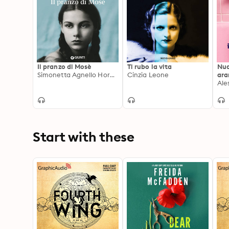
Il pranzo di Mosè
Ti rubo la vita
Nud
Simonetta Agnello Hornby
Cinzia Leone
ara
Ale
Start with these