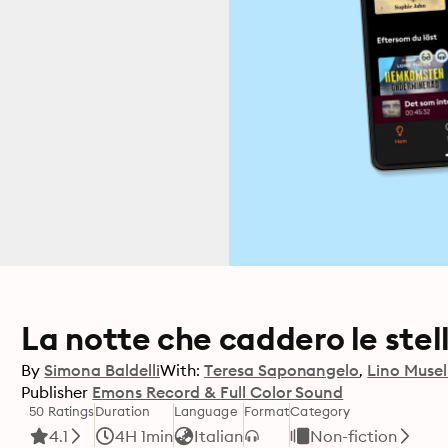
La notte che caddero le stel
By
Simona Baldelli
With:
Teresa Saponangelo
Lino Musel
Publisher
Emons Record & Full Color Sound
50 Ratings
Duration
Language
Format
Category
4.1
4H 1min
Italian
Non-fiction