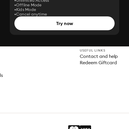
Unlimited Access
Offline Mode
Kids Mode
Cancel anytime
Try now
USEFUL LINKS
Contact and help
Redeem Giftcard
ls