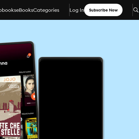
obooks
eBooks
Categories
Log In
Subscribe Now