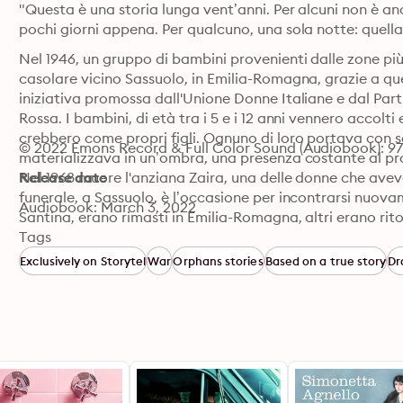
"Questa è una storia lunga vent’anni. Per alcuni non è anc
pochi giorni appena. Per qualcuno, una sola notte: quella 
Nel 1946, un gruppo di bambini provenienti dalle zone più c
casolare vicino Sassuolo, in Emilia-Romagna, grazie a quell
iniziativa promossa dall'Unione Donne Italiane e dal Part
Rossa. I bambini, di età tra i 5 e i 12 anni vennero accolti 
crebbero come propri figli. Ognuno di loro portava con sé 
© 2022 Emons Record & Full Color Sound (Audiobook): 9
materializzava in un’ombra, una presenza costante al propr
Nel 1968 muore l'anziana Zaira, una delle donne che aveva
Release date
funerale, a Sassuolo, è l’occasione per incontrarsi nuovam
Audiobook: March 3, 2022
Santina, erano rimasti in Emilia-Romagna, altri erano ritorn
Nicola, che ormai è sposato e ha da poco avuto un figlio.
Tags
di un tempo. Perché Nicola non dorme mai. Deve essere p
Exclusively on Storytel
War
Orphans stories
Based on a true story
Dr
una notte d’estate in cui caddero le stelle.