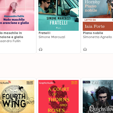
o maschile in
Fratelli
Piano nobile
ncione e giallo
Simone Marcuzzi
ssandro Fullin