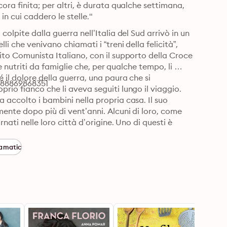
ora finita; per altri, è durata qualche settimana, 
in cui caddero le stelle."
olpite dalla guerra nell’Italia del Sud arrivò in un 
i che venivano chiamati i “treni della felicità”, 
ito Comunista Italiano, con il supporto della Croce 
e nutriti da famiglie che, per qualche tempo, li 
il dolore della guerra, una paura che si 
788869868351
io fianco che li aveva seguiti lungo il viaggio.

 accolto i bambini nella propria casa. Il suo 
ente dopo più di vent’anni. Alcuni di loro, come 
ati nelle loro città d’origine. Uno di questi è 
 Dina, la moglie, è contenta che riveda i compagni 
er qualcosa che accadde una notte di quel 1947, 
amatic