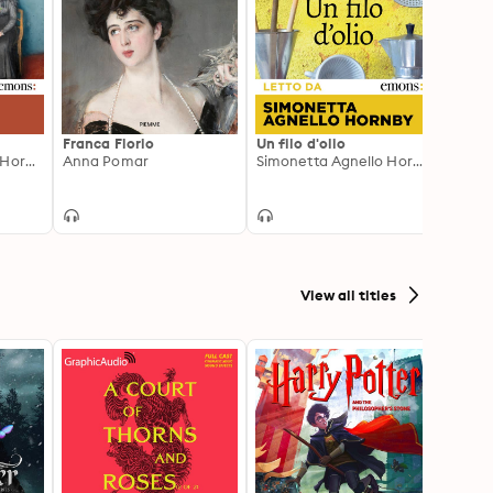
Franca Florio
Un filo d'olio
Siamo
Simonetta Agnello Hornby
Anna Pomar
Simonetta Agnello Hornby
View all titles