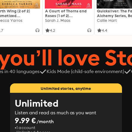
rth Wing (2 of 2)
A Court of Thorns and
Quicksilver: The F
amatized
Roses (1 of 2)
Alchemy Series, Bo
ptation]: The
ecca Yarros
[Dramatized
Sarah J. Maas
Callie Hart
yrean 1
Adaptation]: A Court of
Thorns and Roses 1
.7
4.2
4.4
you’ll love St
es in 40 languages
Kids Mode (child-safe environment)
Unlimited stories, anytime
Unlimited
Listen and read as much as you want
9.99 €
/month
1 account