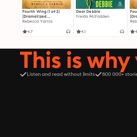
Fourth Wing (1 of 2)
Dear Debbie
Fou
[Dramatized
Freida McFadden
[Dr
Adaptation]: The
Rebecca Yarros
Ada
Reb
Empyrean 1
Emp
4.7
4.1
4
This is why 
Listen and read without limits
800 000+ stori