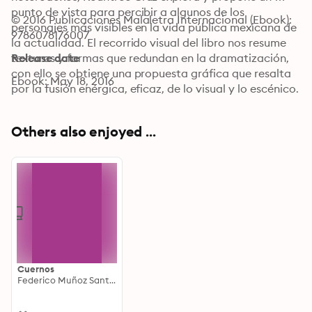
punto de vista para percibir a algunos de los 
© 2016 Publicaciones Malaletra Internacional (Ebook): 
personajes más visibles en la vida pública mexicana de 
9786078176007
la actualidad. El recorrido visual del libro nos resume 
texturas y formas que redundan en la dramatización, 
Release date
con ello se obtiene una propuesta gráfica que resalta 
Ebook: May 18, 2016
por la fusión enérgica, eficaz, de lo visual y lo escénico.
Others also enjoyed ...
Cuernos
Federico Muñoz Santerbas