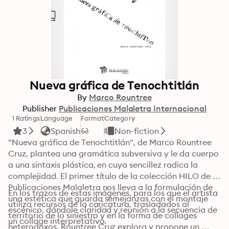
Nueva gráfica de Tenochtitlán
By
Marco Rountree
Publisher
Publicaciones Malaletra Internacional
1 Ratings
Language
Format
Category
3
Spanish
Non-fiction
"Nueva gráfica de Tenochtitlán", de Marco Rountree 
Cruz, plantea una gramática subversiva y le da cuerpo 
a una sintaxis plástica, en cuya sencillez radica la 
complejidad. El primer título de la colección HILO de 
Publicaciones Malaletra nos lleva a la formulación de 
En los trazos de estas imágenes, para los que el artista 
una estética que guarda semejanzas con el montaje 
utiliza recursos de la caricatura, trasladados al 
escénico, dándole claridad y reunión a la secuencia de 
territorio de lo siniestro y en la forma de collages 
un collage interpretativo.
heterodoxos, Rountree Cruz explora y propone un 