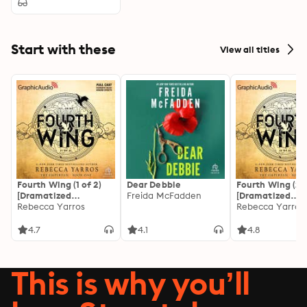
Start with these
View all titles
Fourth Wing (1 of 2)
Dear Debbie
Fourth Wing (2 o
[Dramatized
Freida McFadden
[Dramatized
Adaptation]: The
Rebecca Yarros
Adaptation]: Th
Rebecca Yarros
Empyrean 1
Empyrean 1
4.7
4.1
4.8
This is why you’ll