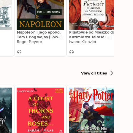
Napoleon i jego epoka.
Piastowie od Mieszka do
Aleks
Tom I. Bóg wojny (1769-
Kazimierza. Miłość i
- zdo
1804)
Roger Peyere
władza
Iwona Kienzler
Jaros
View all titles