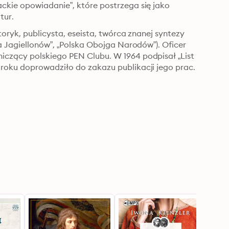
ckie opowiadanie”, które postrzega się jako 
tur.
toryk, publicysta, eseista, twórca znanej syntezy 
a Jagiellonów”, „Polska Obojga Narodów”). Oficer 
iczący polskiego PEN Clubu. W 1964 podpisał „List 
 roku doprowadziło do zakazu publikacji jego prac.