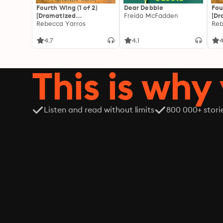
Fourth Wing (1 of 2)
Dear Debbie
Fou
[Dramatized
Freida McFadden
[Dr
Adaptation]: The
Rebecca Yarros
Ada
Reb
Empyrean 1
Emp
4.7
4.1
4
This is why 
Listen and read without limits
800 000+ stori