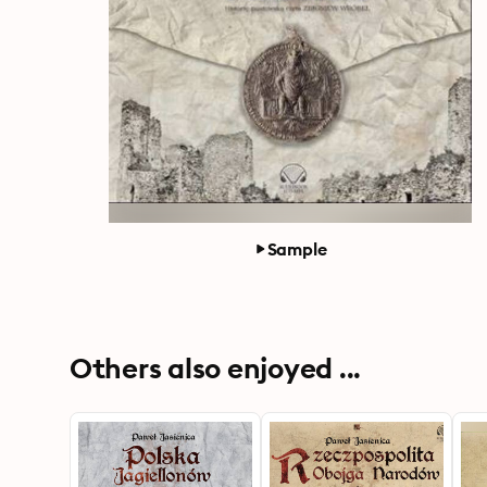
Sample
Others also enjoyed ...