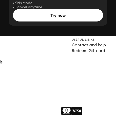
Kids Mode
Cancel anytime
Try now
USEFUL LINKS
Contact and help
Redeem Giftcard
ls