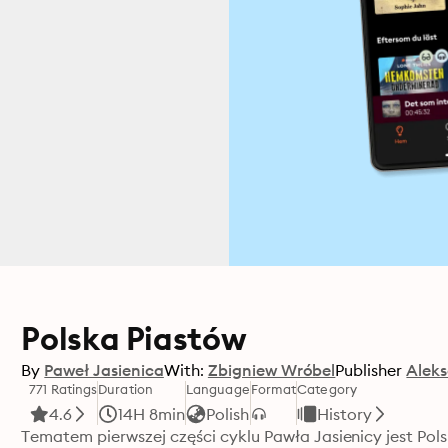
Polska Piastów
By
Paweł Jasienica
With:
Zbigniew Wróbel
Publisher
Aleks
771 Ratings
Duration
Language
Format
Category
4.6
14H 8min
Polish
History
Tematem pierwszej części cyklu Pawła Jasienicy jest Pol