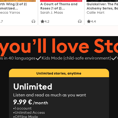
rth Wing (2 of 2)
A Court of Thorns and
Quicksilver: The F
amatized
Roses (1 of 2)
Alchemy Series, Bo
ptation]: The
ecca Yarros
[Dramatized
Sarah J. Maas
Callie Hart
yrean 1
Adaptation]: A Court of
Thorns and Roses 1
.7
4.2
4.4
you’ll love St
es in 40 languages
Kids Mode (child-safe environment)
Unlimited stories, anytime
Unlimited
Listen and read as much as you want
9.99 €
/month
1 account
Unlimited Access
Offline Mode