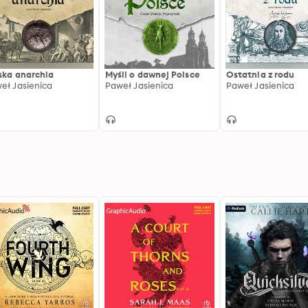
ska anarchia
Myśli o dawnej Polsce
Ostatnia z rodu
eł Jasienica
Paweł Jasienica
Paweł Jasienica