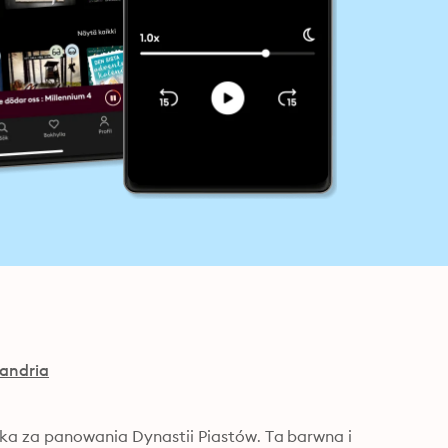
andria
ska za panowania Dynastii Piastów. Ta barwna i 