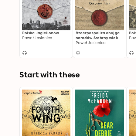
Polska Jagiellonów
Rzeczpospolita obojga
Pol
Paweł Jasienica
narodów.Srebrny wiek
Paw
Paweł Jasienica
Start with these