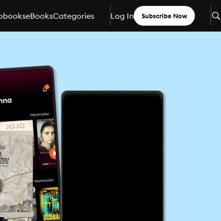
obooks
eBooks
Categories
Log In
Subscribe Now