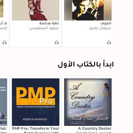
الخوف
ناقة صالحة
لا أن
ستيفان زفايغ
سعود السنعوسي
إحسا
ابدأ بالكتاب الأول
tal:
PMP Pro: Transform Your
A Country Doctor