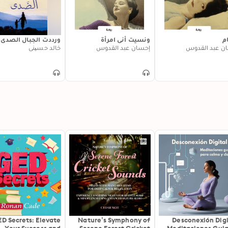
ام
ونسيت أني امرأة
ورددت الجبال الصدى
ن عبد القدوس
إحسان عبد القدوس
خالد حسیني
D Secrets: Elevate
Nature’s Symphony of
Desconexión Digi