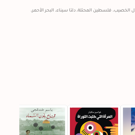
مضيق هرمز. خليج فارس، أو الخليج العربي. بئر برقان. بئر زمزم. الهلال الخصيب. فلسطين المحتلة. دلتا سيناء. البحر الأحمر. 