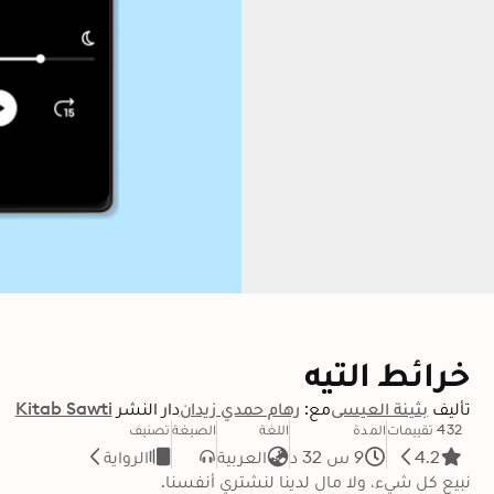
خرائط التيه
تأليف
بثينة العيسى
مع:
رهام حمدي زيدان
دار النشر
Kitab Sawti
432 تقييمات
المدة
اللغة
الصيغة
تصنيف
4.2
9 س 32 د
العربية
الرواية