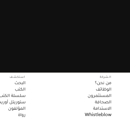
الشركة
استكشف
من نحن؟
البحث
الوظائف
الكتب
المستثمرون
سلسلة الكتب
الصحافة
ستوريتل أوريج
الاستدامة
المؤلفون
Whistleblow
رواة