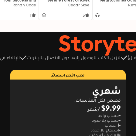
Your Success and
Serene Forest Cricket
Meditaciones Gui
Conquer the Exam
Ronan Cade
Sounds Mixed With
Cedar Skye
para Calma y Clar
Ref
y: "Boost your GED
Piano Rhythms For Deep
p! Unlock engaging
Calm & Relaxation:
1
5
audio lessons for
Experience Soothing
imate exam success
Nights for Restful Sleep
today!"
& Mindfulness Using
Enhanced BGM 8D Audio
ال)
تنزيل الكتب للوصول إليها دون الاتصال بالإنترنت
الإلغاء في
الكتب الأكثر استماعًا
شهري
قصص لكل المناسبات.
$9.99
/شهر
حساب واحد
حساب بلا حدود
1 حساب
استماع بلا حدود
إلغاء في أي وقت