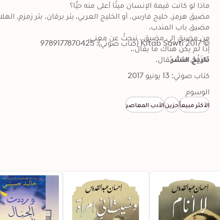
© 2017 Kitab Sawti (كتاب صوتي): 9789177870425
تاريخ النشر
فلتَقُل ما لا يُقال.
كتاب صوتي: 13 يونيو 2017
الوسوم
الأكثر مبيعاً
حزين
الأدب المعاصر