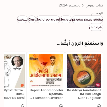
كتاب صوتي: 3 ديسمبر 2024
الوسوم
فيناياك دامودار سافاركار
Society
Social portrayal
Class
سياسة
علم اجتماع
واستمتع آخرون أيضًا...
ul Vyaktichitre :
Nepali Aandolanacha
Rashtriya Aandolanat
Damu
Upakram
Ra Swa Sangh
aghuvir Kulkarni
Vinayak Damodar Savarkar
Sudhir Joglekar