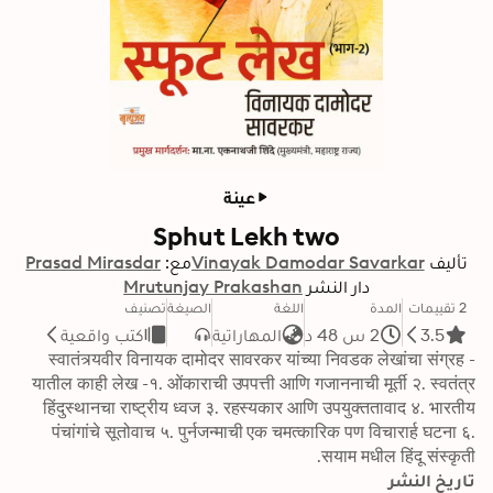
عينة
Sphut Lekh two
تأليف
Vinayak Damodar Savarkar
مع:
Prasad Mirasdar
دار النشر
Mrutunjay Prakashan
2 تقييمات
المدة
اللغة
الصيغة
تصنيف
3.5
2 س 48 د
المهاراتية
كتب واقعية
स्वातंत्र्यवीर विनायक दामोदर सावरकर यांच्या निवडक लेखांचा संग्रह - 
यातील काही लेख -१. ओंकाराची उपपत्ती आणि गजाननाची मूर्ती २. स्वतंत्र 
हिंदुस्थानचा राष्ट्रीय ध्वज ३. रहस्यकार आणि उपयुक्ततावाद ४. भारतीय 
पंचांगांचे सूतोवाच ५. पुर्नजन्माची एक चमत्कारिक पण विचारार्ह घटना ६. 
सयाम मधील हिंदू संस्कृती.
تاريخ النشر