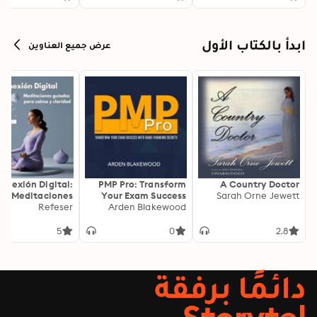
ابدأ بالكتاب الأول
عرض جميع العناوين
onexión Digital:
PMP Pro: Transform
A Country Doctor
Meditaciones
Your Exam Success
Sarah Orne Jewett
as para Calma y
Refeser
with Game-Changing
Arden Blakewood
Claridad
Secrets: "Elevate your
PMP exam results!
5
0
2.8
Dive into
transformative audio
lessons for peak
دائمًا برفقة
performance on test
day."