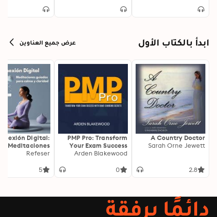
ابدأ بالكتاب الأول
عرض جميع العناوين
onexión Digital:
PMP Pro: Transform
A Country Doctor
Meditaciones
Your Exam Success
Sarah Orne Jewett
as para Calma y
Refeser
with Game-Changing
Arden Blakewood
Claridad
Secrets: "Elevate your
PMP exam results!
5
0
2.8
Dive into
transformative audio
lessons for peak
دائمًا برفقة
performance on test
day."