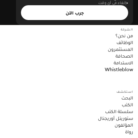
إلغاء في أي وقت
جرب الآن
الشركة
من نحن؟
الوظائف
المستثمرون
الصحافة
الاستدامة
Whistleblow
استكشف
البحث
الكتب
سلسلة الكتب
ستوريتل أوريجنال
المؤلفون
رواة