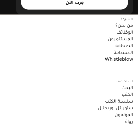
جرب الآن
الشركة
من نحن؟
الوظائف
المستثمرون
الصحافة
الاستدامة
Whistleblow
استكشف
البحث
الكتب
سلسلة الكتب
ستوريتل أوريجنال
المؤلفون
رواة