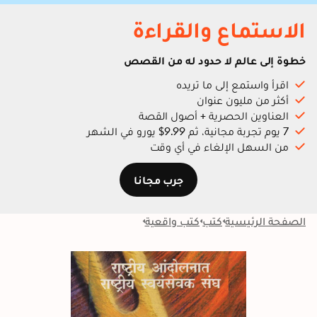
الاستماع والقراءة
خطوة إلى عالم لا حدود له من القصص
اقرأ واستمع إلى ما تريده
أكثر من مليون عنوان
العناوين الحصرية + أصول القصة
7 يوم تجربة مجانية، ثم 9.99$ يورو في الشهر
من السهل الإلغاء في أي وقت
جرب مجانا
الصفحة الرئيسية
كتب
كتب واقعية