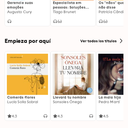
Gerencie suas
Especialista em
Os "nãos" que v
emoções
pessoas: Soluções
não disse
Augusto Cury
bíblicas e
Tiago Brunet
Patrícia Cândid
inteligentes para
lidar com todo tipo de
gente.
Empieza por aquí
Ver todos los títulos
Comerás flores
Llevará tu nombre
La mala hija
Lucía Solla Sobral
Sonsoles Ónega
Pedro Martí
4.3
4.3
4.5