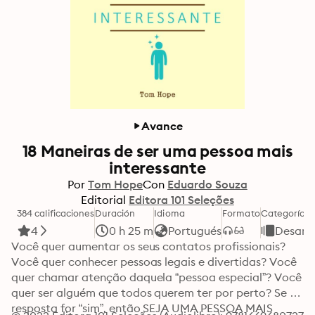
Avance
18 Maneiras de ser uma pessoa mais
interessante
Por
Tom Hope
Con
Eduardo Souza
Editorial
Editora 101 Seleções
384 calificaciones
Duración
Idioma
Formato
Categoría
4
0 h 25 m
Portugués
Desarro
Você quer aumentar os seus contatos profissionais? 
Você quer conhecer pessoas legais e divertidas? Você 
quer chamar atenção daquela “pessoa especial”? Você 
quer ser alguém que todos querem ter por perto? Se a 
resposta for “sim”, então SEJA UMA PESSOA MAIS 