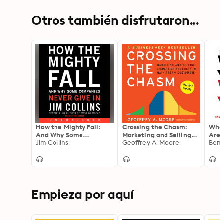
Otros también disfrutaron...
How the Mighty Fall:
Crossing the Chasm:
Wha
And Why Some
Marketing and Selling
Are
Companies Never Give
Jim Collins
Technology Projects to
Geoffrey A. Moore
Bus
Ben
In
Mainstream Customers
Empieza por aquí