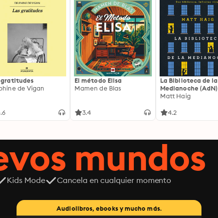
 gratitudes
El método Elisa
La Biblioteca de la
phine de Vigan
Mamen de Blas
Medianoche (AdN)
Matt Haig
.6
3.4
4.2
uevos mundos
Kids Mode
Cancela en cualquier momento
Audiolibros, ebooks y mucho más.