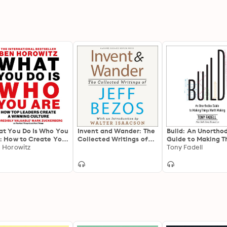
t You Do Is Who You
Invent and Wander: The
Build: An Unortho
: How to Create Your
Collected Writings of
Guide to Making T
iness Culture
 Horowitz
Jeff Bezos, With an
Worth Making
Tony Fadell
Introduction by Walter
Isaacson