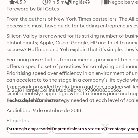
4.3
9 h 3 m
Inglés
Negocios y 
Foreword by Bill Gates
From the authors of New York Times bestsellers, The All
accessible must-have guide for budding entrepreneurs e
Silicon Valley is renowned for its striking number of bus
global giants; Apple, Cisco, Google, HP and Intel to name 
success? Hoffman and Yeh explain that it’s simple: they’v
Featuring case studies from numerous prominent tech bu
offers a specific set of practices for catalysing and man
Prioritising speed over efficiency in an environment of unc
can accelerate to the stage in a company’s life cycle whe
framework provided by Hoffman and Yeh, readers will lea
© 2018 HarperCollins (Audiolibro): 9780008303662
simultaneously support growth at a furious pace and capt
necessary shifts in strategy needed at each level of scale
Fecha de lanzamiento
Audiolibro: 9 de octubre de 2018
Etiquetas
Estrategia empresarial
Emprendimiento y startups
Tecnología y neg