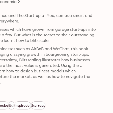
economía
iance and The Start-up of You, comes a smart and 
verywhere.
inesses which have grown from garage start-ups into 
a few. But what is the secret to their outstanding 
e learnt how to blitzscale.
sinesses such as AirBnB and WeChat, this book 
aging dizzying growth in bourgeoning start-ups. 
ertainty, Blitzscaling illustrates how businesses 
re the most value is generated. Using the 
rn how to design business models which 
ure the market, as well as how to navigate the 
.
ocios
Útil
Inspirador
Startups