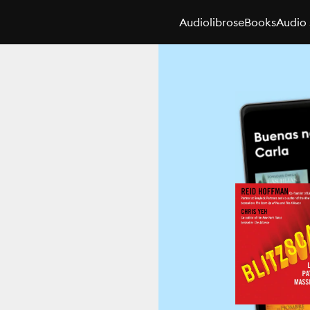
Audiolibros
eBooks
Audio 