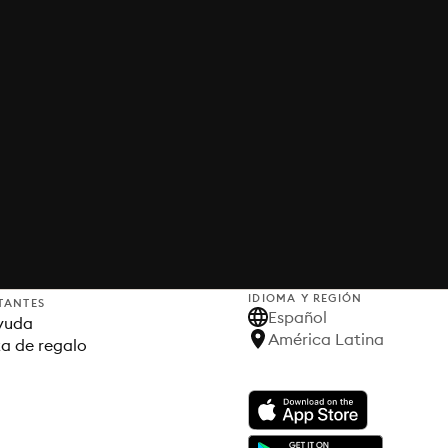
IDIOMA Y REGIÓN
TANTES
Español
yuda
América Latina
ta de regalo