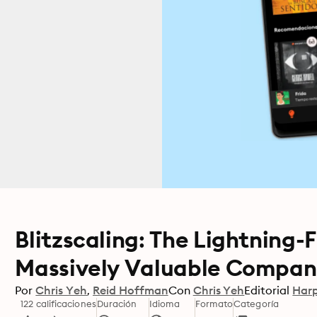
Blitzscaling: The Lightning-
Massively Valuable Compan
Por
Chris Yeh
Reid Hoffman
Con
Chris Yeh
Editorial
Harp
122 calificaciones
Duración
Idioma
Formato
Categoría