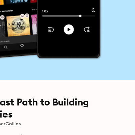
Fast Path to Building
ies
erCollins