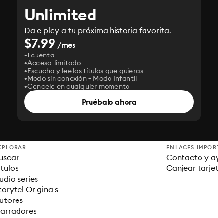
Unlimited
Dale play a tu próxima historia favorita.
$7.99
/mes
1 cuenta
Acceso ilimitado
Escucha y lee los títulos que quieras
Modo sin conexión + Modo Infantil
Cancela en cualquier momento
Pruébalo ahora
XPLORAR
ENLACES IMPOR
uscar
Contacto y a
ítulos
Canjear tarje
udio series
torytel Originals
utores
arradores