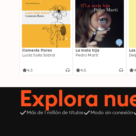
Comerás flores
La mala hija
Las
Lucía Solla Sobral
Pedro Martí
Del
4.3
4.5
4
Explora n
Más de 1 millón de títulos
Modo sin conexión