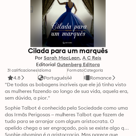
Cilada para um marquês
Por
Sarah MacLean
A C Reis
Editorial
Gutenberg Editora
31 calificaciones
Idioma
Formato
Categoría
4.8
Portugués
Romance
"De todas as bobagens incríveis que ele já tinha visto 
as mulheres fazendo ao longo de sua vida, aquela era, 
sem dúvida, a pior."
Sophie Talbot é conhecida pela Sociedade como uma 
das Irmãs Perigosas – mulheres Talbot que fazem de 
tudo para se arranjar com algum aristocrata. O 
apelido chega a ser engraçado, pois se existe algo que 
Sophie abomina é a aristocracia. Mas parece que 