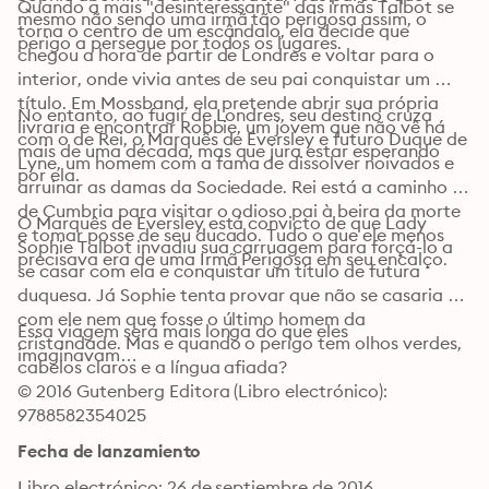
Quando a mais "desinteressante" das irmãs Talbot se 
mesmo não sendo uma irmã tão perigosa assim, o 
torna o centro de um escândalo, ela decide que 
perigo a persegue por todos os lugares.
chegou a hora de partir de Londres e voltar para o 
interior, onde vivia antes de seu pai conquistar um 
título. Em Mossband, ela pretende abrir sua própria 
No entanto, ao fugir de Londres, seu destino cruza 
livraria e encontrar Robbie, um jovem que não vê há 
com o de Rei, o Marquês de Eversley e futuro Duque de 
mais de uma década, mas que jura estar esperando 
Lyne, um homem com a fama de dissolver noivados e 
por ela.
arruinar as damas da Sociedade. Rei está a caminho 
de Cumbria para visitar o odioso pai à beira da morte 
O Marquês de Eversley está convicto de que Lady 
e tomar posse de seu ducado. Tudo o que ele menos 
Sophie Talbot invadiu sua carruagem para forçá-lo a 
precisava era de uma Irmã Perigosa em seu encalço.
se casar com ela e conquistar um título de futura 
duquesa. Já Sophie tenta provar que não se casaria 
com ele nem que fosse o último homem da 
Essa viagem será mais longa do que eles 
cristandade. Mas e quando o perigo tem olhos verdes, 
imaginavam…
cabelos claros e a língua afiada?
© 2016 Gutenberg Editora (Libro electrónico): 
9788582354025
Fecha de lanzamiento
Libro electrónico: 26 de septiembre de 2016