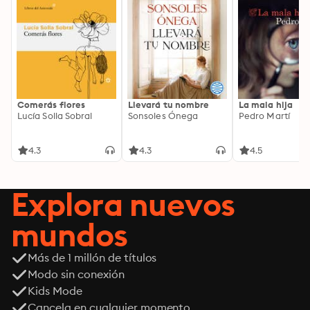
Comerás flores
Llevará tu nombre
La mala hija
Lucía Solla Sobral
Sonsoles Ónega
Pedro Martí
4.3
4.3
4.5
Explora nuevos
mundos
Más de 1 millón de títulos
Modo sin conexión
Kids Mode
Cancela en cualquier momento