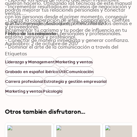
quieran hacerlo. Utilizando las técnicas de este manual 
- Incrementar resultados en procesos de negociación y 
podrás mejorar tus relaciones personales y conectar 
ventas.

con las personas desde el primer momento, conseguir 
- Lograr la cooperación de jefes, compañeros, clientes 
que tus mensajes destaquen por encima de los demás e 
© 2017 Storyside (Audiolibro): 9789177784920
y proveedores.

incrementar tu carisma y tu poder de influencia en tu 
- Mejorar las relaciones personales y profesionales.

Fecha de lanzamiento
entorno personal y profesional.
- Conectar de manera inmediata y generar confianza.

Audiolibro: 2 de octubre de 2017
- Dominar el arte de la comunicación a través del 
lenguaje verbal y no verbal.

Etiquetas
- Conquistar las mentes de tus interlocutores en la vida 
Liderazgo y Management
Marketing y ventas
y los negocios.
Grabado en español ibérico
Útil
Comunicación
Carrera profesional
Estrategia y gestión empresarial
Marketing y ventas
Psicología
Otros también disfrutaron...