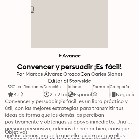
Avance
Convencer y persuadir ¡Es fácil!
Por
Marcos Álvarez Orozco
Con
Carles Sianes
Editorial
Storyside
5201 calificaciones
Duración
Idioma
Formato
Categoría
4.1
2 h 21 m
Español
Negocios
Convencer y persuadir ¡Es fácil! es un libro práctico y 
útil, con las mejores estrategias para transmitir tus 
ideas de forma que los demás las perciban 
positivamente y obtengas su apoyo inmediato. Una 
persona persuasiva, además de hablar bien, consigue 
Objetivos

que los demás hagan lo que ella quiere porque ellos 
- Exponer las ideas de forma que sean irresistibles.
