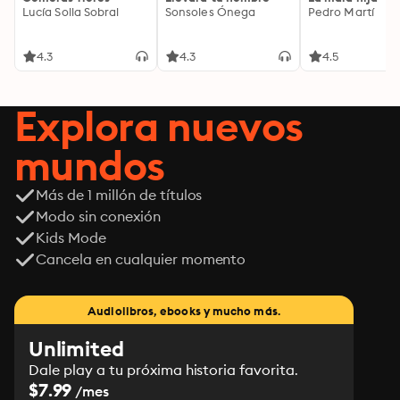
Lucía Solla Sobral
Sonsoles Ónega
Pedro Martí
4.3
4.3
4.5
Explora nuevos
mundos
Más de 1 millón de títulos
Modo sin conexión
Kids Mode
Cancela en cualquier momento
Audiolibros, ebooks y mucho más.
Unlimited
Dale play a tu próxima historia favorita.
$7.99
/mes