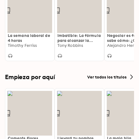
La semana laboral de
Imbatible: La fórmula
Negociar es fácil
4 horas
para alcanzar la
sabe cómo: ¿Cu
Timothy Ferriss
libertad financiera
Tony Robbins
dinero pierde p
Alejandro Hern
desconocer las
técnicas de
negociación?
Empieza por aquí
Ver todos los títulos
Comerás flores
Llevará tu nombre
La mala hija