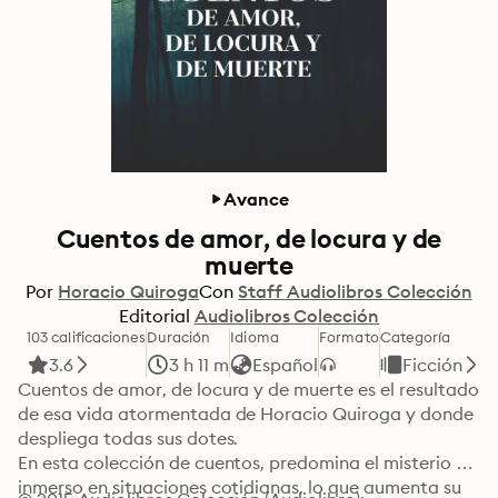
Avance
Cuentos de amor, de locura y de
muerte
Por
Horacio Quiroga
Con
Staff Audiolibros Colección
Editorial
Audiolibros Colección
103 calificaciones
Duración
Idioma
Formato
Categoría
3.6
3 h 11 m
Español
Ficción
Cuentos de amor, de locura y de muerte es el resultado 
de esa vida atormentada de Horacio Quiroga y donde 
despliega todas sus dotes.

En esta colección de cuentos, predomina el misterio 
inmerso en situaciones cotidianas, lo que aumenta su 