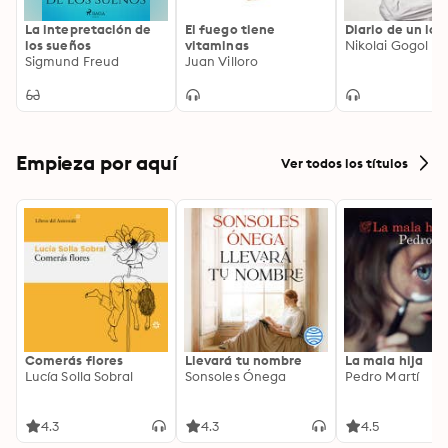
La intepretación de
El fuego tiene
Diario de un loc
los sueños
vitaminas
Nikolai Gogol
Sigmund Freud
Juan Villoro
Empieza por aquí
Ver todos los títulos
Comerás flores
Llevará tu nombre
La mala hija
Lucía Solla Sobral
Sonsoles Ónega
Pedro Martí
4.3
4.3
4.5