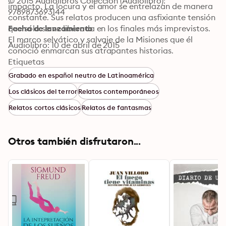
© 2015 Audiolibros Colección (Audiolibro): 
impacto. La locura y el amor se entrelazan de manera 
9789873693144
constante. Sus relatos producen una asfixiante tensión 
que sólo se ve liberada en los finales más imprevistos. 
Fecha de lanzamiento
El marco selvático y salvaje de la Misiones que él 
Audiolibro: 10 de abril de 2015
conoció enmarcan sus atrapantes historias.

Un audiolibros con excelentes efectos sonoros e 
Etiquetas
impactante banda sonora que lo mantendrán cautivo 
Grabado en español neutro de Latinoamérica
minuto a minuto.

Los clásicos del terror
Relatos contemporáneos
Incluye: Una estación de amor - La muerte de Isolda - 
El Solitario - Los buques suicidantes - A la deriva - La 
Relatos cortos clásicos
Relatos de fantasmas
Insolación - El alambre de púas - Los Mensú - La gallina 
degollada - El almohadón de plumas - Yaguaí - Los 
pescadores de vigas - La miel silvestre - Nuestro primer 
Otros también disfrutaron...
cigarro - La meningitis y su sombra