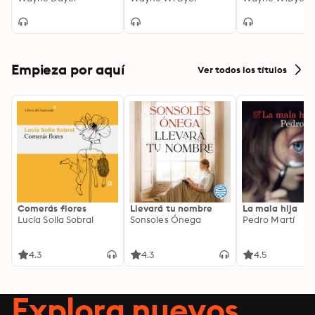
herramientas
intención de tu vida
encontrar el éxi
espirituales para
paz interior
transformar tu vida
Empieza por aquí
Ver todos los títulos
Comerás flores
Llevará tu nombre
La mala hija
Lucía Solla Sobral
Sonsoles Ónega
Pedro Martí
4.3
4.3
4.5
Explora nuevos