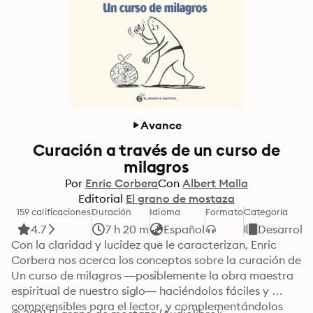
Avance
Curación a través de un curso de
milagros
Por
Enric Corbera
Con
Albert Malla
Editorial
El grano de mostaza
159 calificaciones
Duración
Idioma
Formato
Categoría
4.7
7 h 20 m
Español
Desarrollo
Con la claridad y lucidez que le caracterizan, Enric 
Corbera nos acerca los conceptos sobre la curación de 
Un curso de milagros —posiblemente la obra maestra 
espiritual de nuestro siglo— haciéndolos fáciles y 
comprensibles para el lector, y complementándolos 