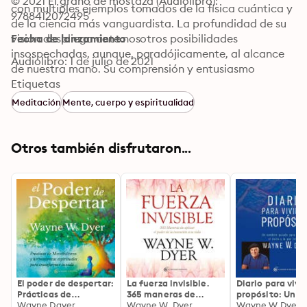
© 2021 El grano de mostaza (Audiolibro): 
con multiples ejemplos tomados de la física cuántica y 
9788412072495
de la ciencia más vanguardista. La profundidad de su 
vision despliega ante nosotros posibilidades 
Fecha de lanzamiento
insospechadas, aunque, paradójicamente, al alcance 
Audiolibro: 1 de julio de 2021
de nuestra mano. Su comprensión y entusiasmo 
rebosan en estas páginas que, si lo permites, sin duda 
Etiquetas
abrirán tu mente a la curación
Meditación
Mente, cuerpo y espiritualidad
Otros también disfrutaron...
El poder de despertar:
La fuerza invisible.
Diario para vivir
Prácticas de
365 maneras de
propósito: Un s
mindfulness y
Wayne Dayer
aplicar el poder de la
Wayne W. Dyer
guiado para
Wayne W.Dyer