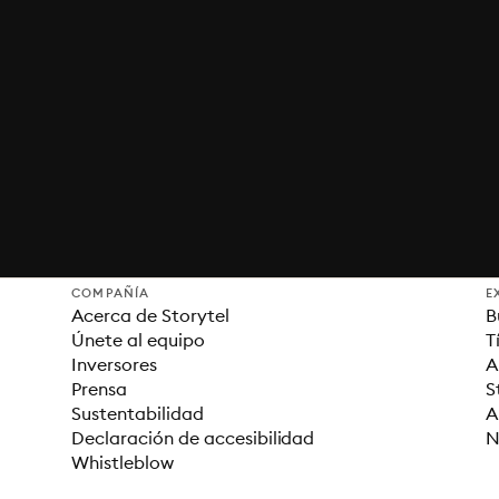
COMPAÑÍA
E
Acerca de Storytel
B
Únete al equipo
T
Inversores
A
Prensa
S
Sustentabilidad
A
Declaración de accesibilidad
N
Whistleblow