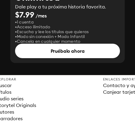
Dale play a tu próxima historia favorita.
$7.99
/mes
1 cuenta
Acceso ilimitado
Escucha y lee los títulos que quieras
Modo sin conexión + Modo Infantil
Cancela en cualquier momento
Pruébalo ahora
XPLORAR
ENLACES IMPOR
uscar
Contacto y a
ítulos
Canjear tarje
udio series
torytel Originals
utores
arradores