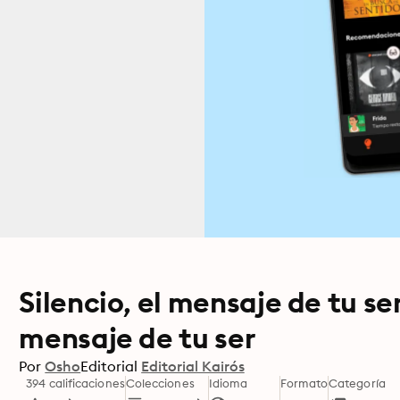
Silencio, el mensaje de tu ser
mensaje de tu ser
Por
Osho
Editorial
Editorial Kairós
394 calificaciones
Colecciones
Idioma
Formato
Categoría