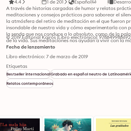
4.4
1 de 201
Español
Desarro
A través de historias cargadas de humor y relatos práctico
meditaciones y consejos prácticos para saborear el silenc
la atmósfera del retiro de meditación en el que fueron p
insondable de nuestra vida y cómo experimentarla con pl
la senda que nos conduce a lo absoluto, como de la palab
© 2019 Editorial Kairós (Libro electrónico): 97884998869
de la vida. Sus meditaciones nos ayudan a vivir con la m
Fecha de lanzamiento
Libro electrónico: 7 de marzo de 2019
Etiquetas
Bestseller internacional
Grabado en español neutro de Latinoaméri
Relatos contemporáneos