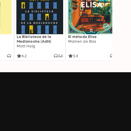
La Biblioteca de la
El método Elisa
Yeste
Medianoche (AdN)
Mamen de Blas
Caro 
Matt Haig
4.2
3.4
3.9