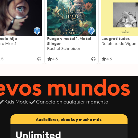
mala hija
Fuego y metal 1. Metal
Las gratitudes
ro Martí
Slinger
Delphine de Vigan
Rachel Schneider
.5
4.3
4.6
uevos mundos
Kids Mode
Cancela en cualquier momento
Audiolibros, ebooks y mucho más.
Unlimited