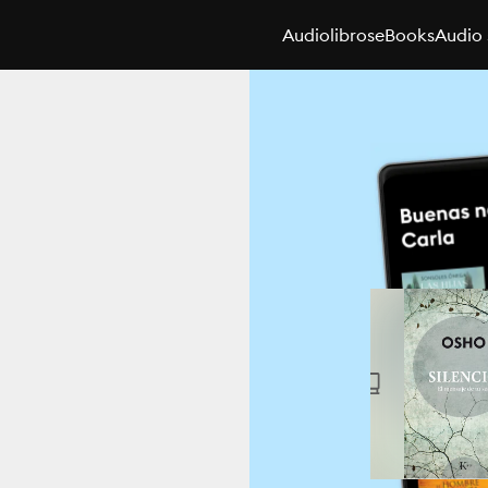
Audiolibros
eBooks
Audio 