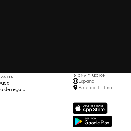
IDIOMA Y REGIÓN
TANTES
Español
yuda
América Latina
ta de regalo