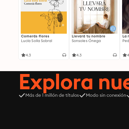
Comerás flores
Llevará tu nombre
La 
Lucía Solla Sobral
Sonsoles Ónega
Ped
4.3
4.3
4
Explora n
Más de 1 millón de títulos
Modo sin conexión