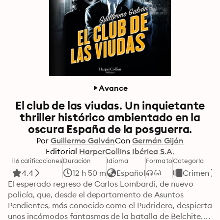
Avance
El club de las viudas. Un inquietante
thriller histórico ambientado en la
oscura España de la posguerra.
Por
Guillermo Galván
Con
Germán Gijón
Editorial
HarperCollins Ibérica S.A.
116 calificaciones
Duración
Idioma
Formato
Categoría
4.4
12 h 50 m
Español
Crimen
El esperado regreso de Carlos Lombardi, de nuevo 
policía, que, desde el departamento de Asuntos 
Pendientes, más conocido como el Pudridero, despierta 
unos incómodos fantasmas de la batalla de Belchite.
