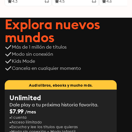
4.3
4.5
4.6
nada».

Juan Bolea, El Periódico de Aragón

Explora nuevos
Sobre La virgen de los huesos

«Novela negra y ficción histórica se unen en esta 
mundos
novela para llevarnos hasta la España profunda en la 
que se desarrolla y mostrarnos a una serie de 
personajes que van despertando lentamente y todavía 
Más de 1 millón de títulos
tienen miedo a pronunciarse. Una trama donde los 
Modo sin conexión
secretos mejor escondidos pierden su condición de 
Kids Mode
invisibles ».

Cancela en cualquier momento
Anika entre libros

Sobre Morir en noviembre

«Una historia solvente que mezcla con maestría los 
Audiolibros, ebooks y mucho más.
géneros policiaco, histórico y de espionaje».

Unlimited
Actualidad Literatura
Dale play a tu próxima historia favorita.
$7.99
/mes
1 cuenta
Acceso ilimitado
Escucha y lee los títulos que quieras
Modo sin conexión + Modo Infantil