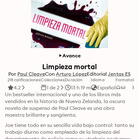
Avance
Limpieza mortal
Por
Paul Cleave
Con
Arturo López
Editorial
Jentas ES
218 calificaciones
Colecciones
Duración
Idioma
Formato
Ca
4.2
1 de 2
13 h 19 m
Español
Un bestseller internacional y uno de los libros más 
vendidos en la historia de Nueva Zelanda, la oscura 
novela de suspenso de Paul Cleave es una obra 
maestra brillante y sangrienta.
Joe tiene todo en su sencilla vida bajo control: tanto su 
trabajo diurno como empleado de la limpieza del 
departamento de policía como su «trabajo nocturno». 