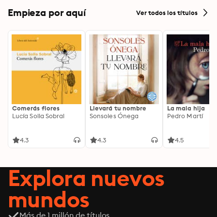
Empieza por aquí
Ver todos los títulos
Comerás flores
Llevará tu nombre
La mala hija
Lucía Solla Sobral
Sonsoles Ónega
Pedro Martí
4.3
4.3
4.5
Explora nuevos
mundos
Más de 1 millón de títulos