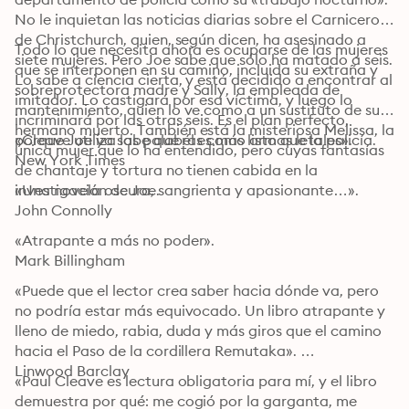
No le inquietan las noticias diarias sobre el Carnicero 
de Christchurch, quien, según dicen, ha asesinado a 
Todo lo que necesita ahora es ocuparse de las mujeres 
siete mujeres. Pero Joe sabe que sólo ha matado a seis. 
que se interponen en su camino, incluida su extraña y 
Lo sabe a ciencia cierta, y está decidido a encontrar al 
sobreprotectora madre y Sally, la empleada de 
imitador. Lo castigará por esa víctima, y luego lo 
mantenimiento, quien lo ve como a un sustituto de su 
incriminará por las otras seis. Es el plan perfecto, 
hermano muerto. También está la misteriosa Melissa, la 
porque Joe ya sabe que él es más listo que la policía.
«Cleave utiliza las palabras como armas letales».

única mujer que lo ha entendido, pero cuyas fantasías 
New York Times
de chantaje y tortura no tienen cabida en la 
investigación de Joe.
«Una novela oscura, sangrienta y apasionante…».

John Connolly
«Atrapante a más no poder».

Mark Billingham
«Puede que el lector crea saber hacia dónde va, pero 
no podría estar más equivocado. Un libro atrapante y 
lleno de miedo, rabia, duda y más giros que el camino 
hacia el Paso de la cordillera Remutaka». 

Linwood Barclay
«Paul Cleave es lectura obligatoria para mí, y el libro 
demuestra por qué: me cogió por la garganta, me 