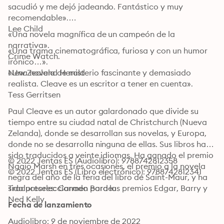
sacudió y me dejó jadeando. Fantástico y muy 
recomendable».

Lee Child

«Una novela magnífica de un campeón de la 
narrativa».

«Una trama cinematográfica, furiosa y con un humor 
Crime Watch.
irónico…».

New Zealand Herald
«Una novela de misterio fascinante y demasiado 
realista. Cleave es un escritor a tener en cuenta».

Tess Gerritsen
Paul Cleave es un autor galardonado que divide su 
tiempo entre su ciudad natal de Christchurch (Nueva 
Zelanda), donde se desarrollan sus novelas, y Europa, 
donde no se desarrolla ninguna de ellas. Sus libros han 
sido traducidos a veinte idiomas. Ha ganado el premio 
© 2022 Jentas ES (Audiolibro): 9788742812358
Ngaio Marsh en tres ocasiones, el premio a la novela 
© 2022 Jentas ES (Libro electrónico): 9788742812341
negra del año de la feria del libro de Saint-Maur, y ha 
sido preseleccionado para los premios Edgar, Barry y 
Traductores: Carmen Bordeu
Ned Kelly.
Fecha de lanzamiento
Audiolibro: 9 de noviembre de 2022