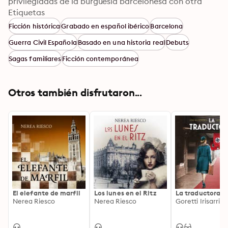
privilegiadas de la burguesía barcelonesa con otra 
realidad social llena de desigualdades», Fuera de Serie.

Etiquetas
«El heredero se encuentre en la pista de salida de esas 
Ficción histórica
Grabado en español ibérico
Barcelona
novelas que, como El tiempo entre costuras, ahondan 
Guerra Civil Española
Basado en una historia real
Debuts
un poco más en guerras y conflictos que nos afectan (y 
siguen afectando) a todos», Vanitatis.
Sagas familiares
Ficción contemporánea
Otros también disfrutaron...
El elefante de marfil
Los lunes en el Ritz
La traductora
Nerea Riesco
Nerea Riesco