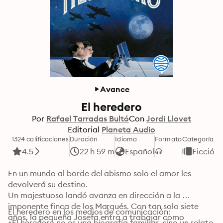
Avance
El heredero
Por
Rafael Tarradas Bultó
Con
Jordi Llovet
Editorial
Planeta Audio
1324 calificaciones
Duración
Idioma
Formato
Categoría
4.5
22 h 59 m
Español
Ficción
-

En un mundo al borde del abismo solo el amor les 
devolverá su destino.

Un majestuoso landó avanza en dirección a la 
imponente finca de los Marqués. Con tan solo siete 
El heredero en los medios de comunicación:

años, la pequeña Josefa entra a trabajar como 
«El heredero no es una biografía familiar, sino un relato 