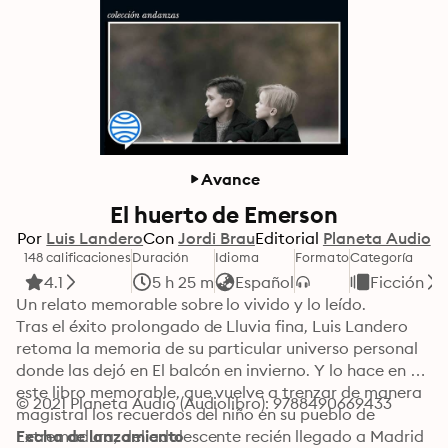
Avance
El huerto de Emerson
Por
Luis Landero
Con
Jordi Brau
Editorial
Planeta Audio
148 calificaciones
Duración
Idioma
Formato
Categoría
4.1
5 h 25 m
Español
Ficción
Un relato memorable sobre lo vivido y lo leído.

Tras el éxito prolongado de Lluvia fina, Luis Landero 
retoma la memoria de su particular universo personal 
donde las dejó en El balcón en invierno. Y lo hace en 
este libro memorable, que vuelve a trenzar de manera 
© 2021 Planeta Audio (Audiolibro): 9788490669433
magistral los recuerdos del niño en su pueblo de 
Extremadura, del adolescente recién llegado a Madrid 
Fecha de lanzamiento