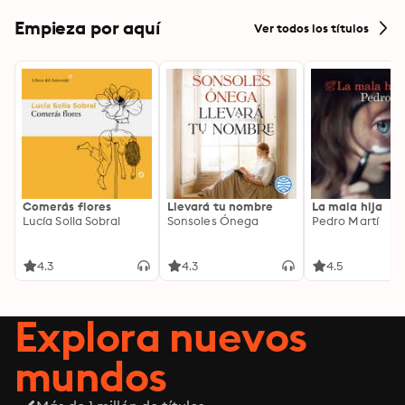
Empieza por aquí
Ver todos los títulos
Comerás flores
Llevará tu nombre
La mala hija
Lucía Solla Sobral
Sonsoles Ónega
Pedro Martí
4.3
4.3
4.5
Explora nuevos
mundos