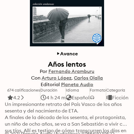
Avance
Años lentos
Por
Fernando Aramburu
Con
Arturo López
Carlos Olalla
Editorial
Planeta Audio
674 calificaciones
Duración
Idioma
Formato
Categoría
4.2
4 h 24 m
Español
Ficción
Un impresionante retrato del País Vasco de los años 
sesenta y del nacimiento de ETA.

A finales de la década de los sesenta, el protagonista, 
un niño de ocho años, se va a San Sebastián a vivir con 
sus tíos. Allí es testigo de cómo transcurren los días en 
© 2021 Planeta Audio (Audiolibro): 9788411070522