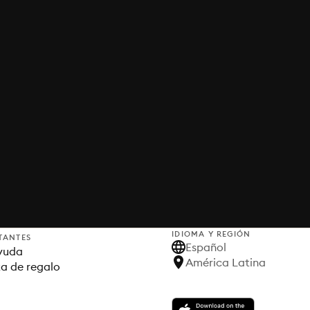
IDIOMA Y REGIÓN
TANTES
Español
yuda
América Latina
ta de regalo