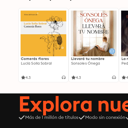
Comerás flores
Llevará tu nombre
La 
Lucía Solla Sobral
Sonsoles Ónega
Ped
4.3
4.3
4
Explora n
Más de 1 millón de títulos
Modo sin conexión