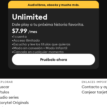
Audiolibros, ebooks y mucho más.
Unlimited
Dale play a tu próxima historia favorita.
$7.99
/mes
1 cuenta
Acceso ilimitado
Escucha y lee los títulos que quieras
Modo sin conexión + Modo Infantil
Cancela en cualquier momento
Pruébalo ahora
XPLORAR
ENLACES IMPOR
uscar
Contacto y a
ítulos
Canjear tarje
udio series
torytel Originals