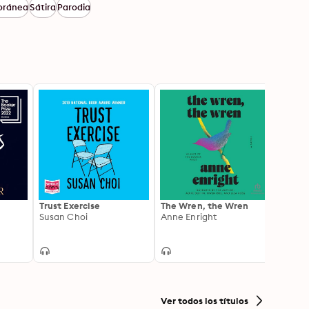
oránea
Sátira
Parodia
Trust Exercise
The Wren, the Wren
Tomb 
Susan Choi
Anne Enright
Geeta
Ver todos los títulos