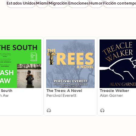
Estados Unidos
Miami
Migración
Emociones
Humor
Ficción contemp
 South
The Trees: A Novel
Treacle Walker
h Aw
Percival Everett
Alan Garner