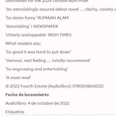
Shortlisted for the 2024 Gordon Burn Prize
‘An astonishingly assured debut novel … clarity, variet
‘So damn funny’ RUMAAN ALAM
‘Astonishing’ I NEWSPAPER
'Utterly unstoppable’ IRISH TIMES
What readers say:
‘So good it was hard to put down’
‘Humour, real feeling … totally recommend’
‘So engrossing and entertaining’
‘A must read’
© 2022 Fourth Estate (Audiolibro): 9780008606022
Fecha de lanzamiento
Audiolibro: 4 de octubre de 2022
Etiquetas