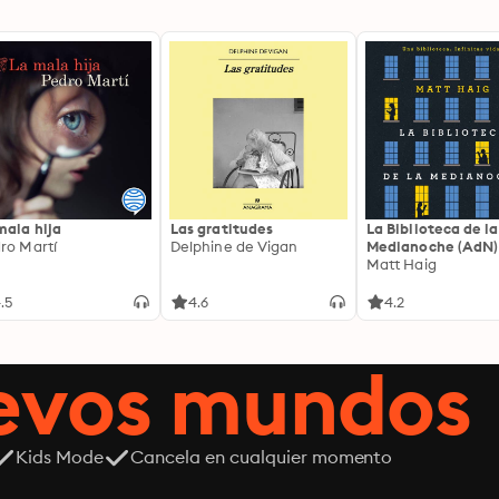
mala hija
Las gratitudes
La Biblioteca de la
ro Martí
Delphine de Vigan
Medianoche (AdN)
Matt Haig
.5
4.6
4.2
uevos mundos
Kids Mode
Cancela en cualquier momento