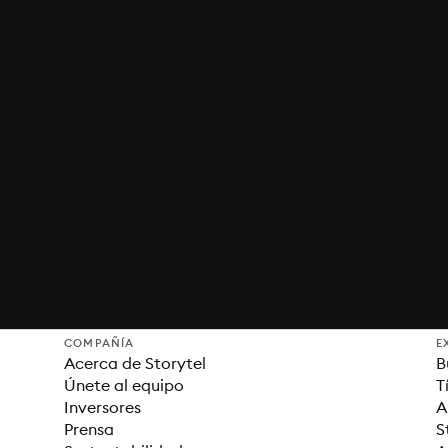
COMPAÑÍA
E
Acerca de Storytel
B
Únete al equipo
T
Inversores
A
Prensa
S