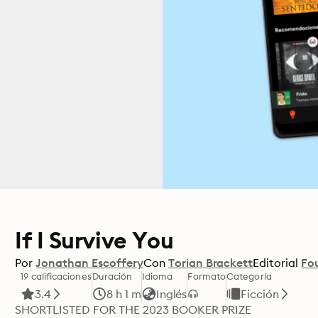
If I Survive You
Por
Jonathan Escoffery
Con
Torian Brackett
Editorial
Fo
19 calificaciones
Duración
Idioma
Formato
Categoría
3.4
8 h 1 m
Inglés
Ficción
SHORTLISTED FOR THE 2023 BOOKER PRIZE