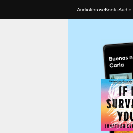
Audiolibros
eBooks
Audio 