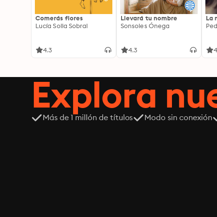
Comerás flores
Llevará tu nombre
La 
Lucía Solla Sobral
Sonsoles Ónega
Ped
4.3
4.3
4
Explora n
Más de 1 millón de títulos
Modo sin conexión