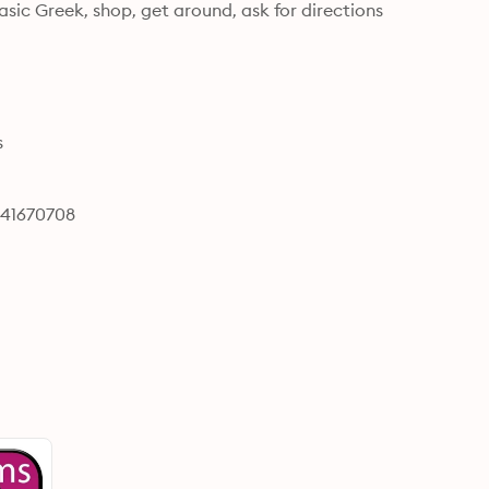
sic Greek, shop, get around, ask for directions 
s
641670708