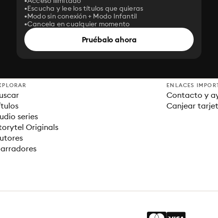
Acceso ilimitado
Escucha y lee los títulos que quieras
Modo sin conexión + Modo Infantil
Cancela en cualquier momento
Pruébalo ahora
XPLORAR
ENLACES IMPOR
uscar
Contacto y a
ítulos
Canjear tarje
udio series
torytel Originals
utores
arradores