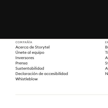
COMPAÑÍA
E
Acerca de Storytel
B
Únete al equipo
T
Inversores
A
Prensa
S
Sustentabilidad
A
Declaración de accesibilidad
N
Whistleblow