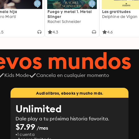
mala hija
Fuego y metal 1. Metal
Las gratitudes
ro Martí
Slinger
Delphine de Vigan
Rachel Schneider
.5
4.3
4.6
uevos mundos
Kids Mode
Cancela en cualquier momento
Audiolibros, ebooks y mucho más.
Unlimited
Dale play a tu próxima historia favorita.
$7.99
/mes
1 cuenta