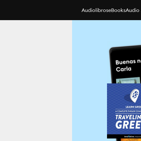
Audiolibros
eBooks
Audio 