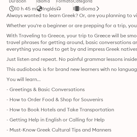
Duración
Idioma
Formato
Categoría
10 h 45 m
Inglés
Idioma
Always wanted to learn Greek? Or, are you planning to v
Whether you're a beginner or are prepping for a trip, you
With Traveling to Greece, your trip to Greece will be sm
travel phrases for getting around, basic conversations and 
everything you need to get by and impress Greek natives
Just listen and repeat. No painful grammar lessons inside
This audiobook is for brand new learners with no languag
You will learn...
- Greetings & Basic Conversations
- How to Order Food & Shop for Souvenirs
- How to Book Hotels and Take Transportation
- Getting Help in English or Calling for Help
- Must-Know Greek Cultural Tips and Manners