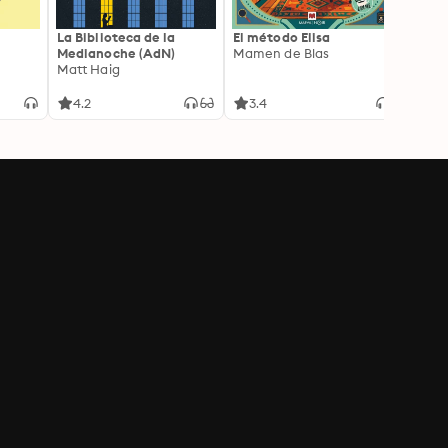
La Biblioteca de la
El método Elisa
Yeste
Medianoche (AdN)
Mamen de Blas
Caro 
Matt Haig
4.2
3.4
3.9