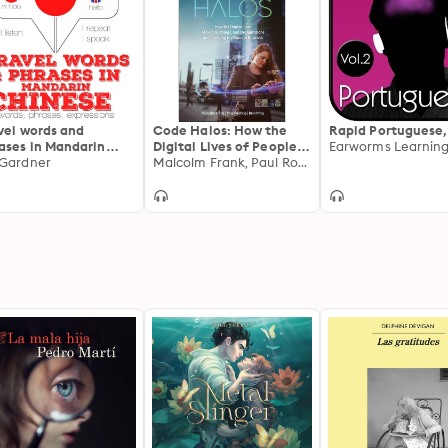
vel words and
Code Halos: How the
Rapid Portuguese, 
ases in Mandarin
Digital Lives of People,
Earworms Learnin
nese: "Listen,
Gardner
Things, and
Malcolm Frank, Paul Roehrig, Ben Pring
eat, Speak"
Organizations are
guage learning
Changing the Rules of
rse
Business