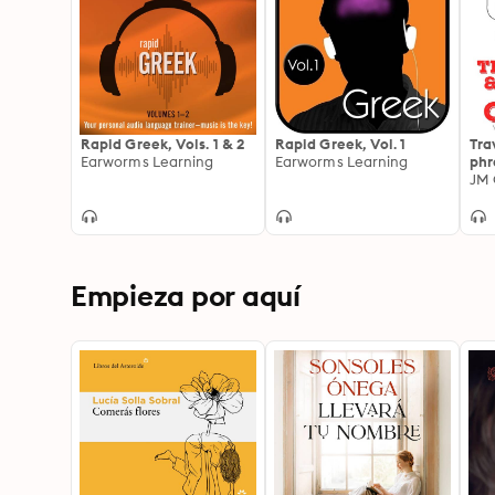
Rapid Greek, Vols. 1 & 2
Rapid Greek, Vol. 1
Tra
Earworms Learning
Earworms Learning
phr
Chi
JM 
Rep
lan
cou
Empieza por aquí