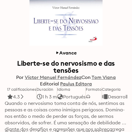
Avance
Liberte-se do nervosismo e das
tensões
Por
Víctor Manuel Fernández
Con
Tom Viana
Editorial
Paulus Editora
17 calificaciones
Duración
Idioma
Formato
Categoría
4.3
1 h 3 m
Portugués
Desarrollo
Quando o nervosismo toma conta de nós, sentimos as 
pessoas e as coisas como inimigos perigosos. Domina-
nos então o medo de perder as forças, de sermos 
absorvidos, de sofrer. É uma sensação de debilidade 
diante dos desafios e agressões que nos sobrecarrega 