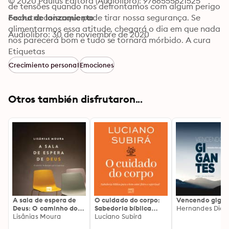
© 2020 Paulus Editora (Audiolibro): 9786555621525
de tensões quando nos defrontamos com algum perigo 
ou outra coisa que pode tirar nossa segurança. Se 
Fecha de lanzamiento
alimentarmos essa atitude, chegará o dia em que nada 
Audiolibro: 30 de noviembre de 2020
nos parecerá bom e tudo se tornará mórbido. A cura 
dessa doença acontece quando conseguimos relaxar 
Etiquetas
ou, em outras palavras, quando deixamos de resistir à 
Crecimiento personal
Emociones
vida em movimento.
Otros también disfrutaron...
A sala de espera de
O cuidado do corpo:
Vencendo gigan
Deus: O caminho do
Sabedoria bíblica
Hernandes Dias
desespero para a
Lisânias Moura
para o bem-estar
Luciano Subirá
esperança
físico e espiritual