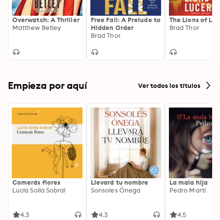
Overwatch: A Thriller
Free Fall: A Prelude to
The Lions of Lu
Matthew Betley
Hidden Order
Brad Thor
Brad Thor
Empieza por aquí
Ver todos los títulos
Comerás flores
Llevará tu nombre
La mala hija
Lucía Solla Sobral
Sonsoles Ónega
Pedro Martí
4.3
4.3
4.5