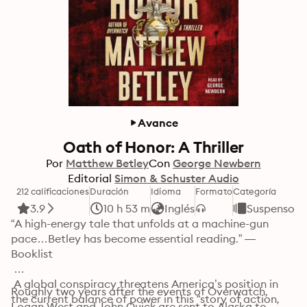
Avance
Oath of Honor: A Thriller
Por
Matthew Betley
Con
George Newbern
Editorial
Simon & Schuster Audio
212 calificaciones
Duración
Idioma
Formato
Categoría
3.9
10 h 53 m
Inglés
Suspenso y 
“A high-energy tale that unfolds at a machine-gun 
pace…Betley has become essential reading.” —
Booklist

 A global conspiracy threatens America’s position in 
Roughly two years after the events of Overwatch, 
the current balance of power in this “story of action, 
Logan West and John Quick are sent to Alaska to 