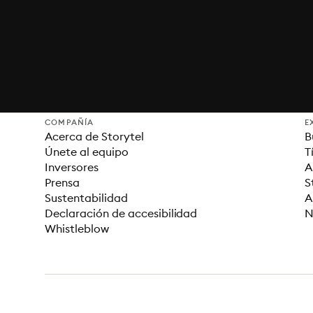
COMPAÑÍA
E
Acerca de Storytel
B
Únete al equipo
T
Inversores
A
Prensa
S
Sustentabilidad
A
Declaración de accesibilidad
N
Whistleblow