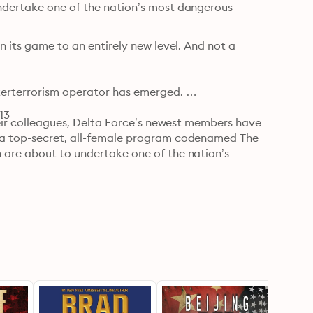
ndertake one of the nation’s most dangerous 
n its game to an entirely new level. And not a 
erterrorism operator has emerged. 

13
heir colleagues, Delta Force’s newest members have 
 a top-secret, all-female program codenamed The 
 are about to undertake one of the nation’s 
y Americans, Athena Team members Gretchen Casey, 
d with hunting down the Venetian arms dealer 
e to the story than anyone knows. 

officer has made a grisly discovery. Surrounded by 
greatest fears appears to have come true. 
netrating the mysterious secret the US government 