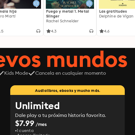
mala hija
Fuego y metal 1. Metal
Las gratitudes
ro Martí
Slinger
Delphine de Vigan
Rachel Schneider
.5
4.3
4.6
uevos mundos
Kids Mode
Cancela en cualquier momento
Audiolibros, ebooks y mucho más.
Unlimited
Dale play a tu próxima historia favorita.
$7.99
/mes
1 cuenta