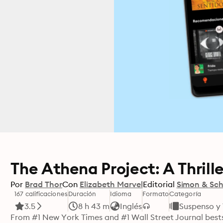
The Athena Project: A Thrille
Por
Brad Thor
Con
Elizabeth Marvel
Editorial
Simon & Sch
167 calificaciones
Duración
Idioma
Formato
Categoría
3.5
8 h 43 m
Inglés
Suspenso y 
From #1 New York Times and #1 Wall Street Journal bests