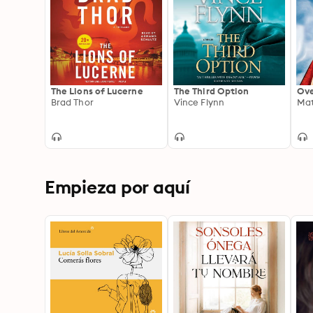
The Lions of Lucerne
The Third Option
Ove
Brad Thor
Vince Flynn
Mat
Empieza por aquí