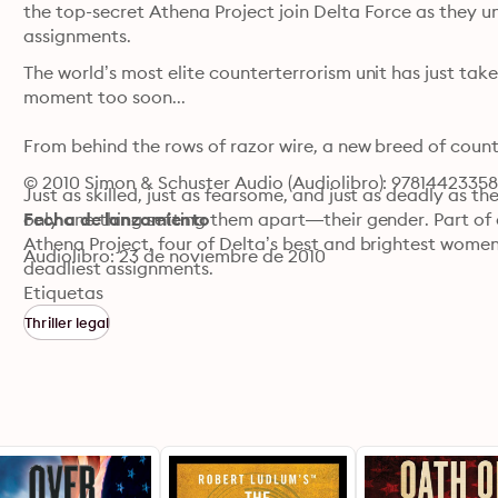
the top-secret Athena Project join Delta Force as they u
assignments.
The world’s most elite counterterrorism unit has just take
moment too soon...

From behind the rows of razor wire, a new breed of count
© 2010 Simon & Schuster Audio (Audiolibro): 97814423358
Just as skilled, just as fearsome, and just as deadly as t
only one thing setting them apart—their gender. Part of
Fecha de lanzamiento
Athena Project, four of Delta’s best and brightest women
Audiolibro: 23 de noviembre de 2010
deadliest assignments. 

Etiquetas
When a terrorist attack in Rome kills more than twent
Thriller legal
Julie Ericsson, Megan Rhodes, and Alex Cooper are taske
responsible for providing the explosives. But there is mor
In the jungles of South America, a young US intelligence 
monoliths covered with Runic symbols, one of America’s 
Simultaneously in Colorado, a foreign spy is close to pe
has hidden beneath Denver International Airport. 
