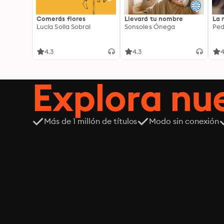
Comerás flores
Llevará tu nombre
La 
Lucía Solla Sobral
Sonsoles Ónega
Ped
4.3
4.3
4
Explora n
Más de 1 millón de títulos
Modo sin conexión