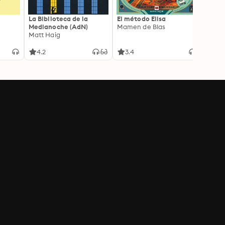
La Biblioteca de la
El método Elisa
Yeste
Medianoche (AdN)
Mamen de Blas
Caro 
Matt Haig
4.2
3.4
3.9