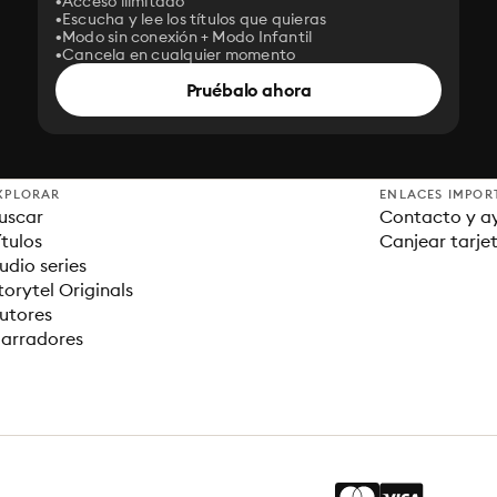
Acceso ilimitado
Escucha y lee los títulos que quieras
Modo sin conexión + Modo Infantil
Cancela en cualquier momento
Pruébalo ahora
XPLORAR
ENLACES IMPOR
uscar
Contacto y a
ítulos
Canjear tarje
udio series
torytel Originals
utores
arradores