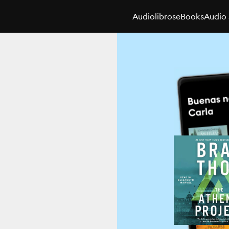
Audiolibros
eBooks
Audio 