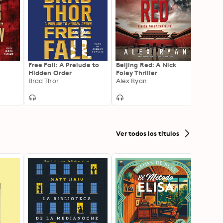
 target, they will soon learn that another attack—
n motion, and the greatest threat they face may 
Free Fall: A Prelude to
Beijing Red: A Nick
Oath 
Hidden Order
Foley Thriller
Vince 
Brad Thor
Alex Ryan
Ver todos los títulos