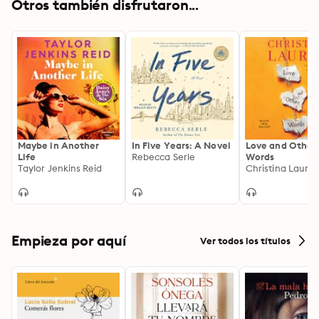
Otros también disfrutaron...
he’s been trying all these years to come home to her. 
With a husband and a fiance, Emma has to now figure 
out who she is and what she wants while trying to 
protect the ones she loves. But who is her one true 
love? What does it mean to love truly?
Maybe in Another
In Five Years: A Novel
Love and Other
Life
Rebecca Serle
Words
Taylor Jenkins Reid
Christina Laure
Empieza por aquí
Ver todos los títulos