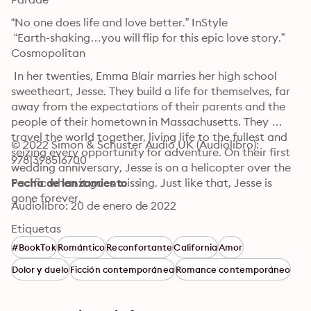
“No one does life and love better.” InStyle

 “Earth-shaking…you will flip for this epic love story.” 
Cosmopolitan
 In her twenties, Emma Blair marries her high school 
sweetheart, Jesse. They build a life for themselves, far 
away from the expectations of their parents and the 
people of their hometown in Massachusetts. They 
travel the world together, living life to the fullest and 
© 2022 Simon & Schuster Audio UK (Audiolibro): 
seizing every opportunity for adventure. On their first 
9781398516700
wedding anniversary, Jesse is on a helicopter over the 
Pacific when it goes missing. Just like that, Jesse is 
Fecha de lanzamiento
gone forever.

Audiolibro: 20 de enero de 2022
 Emma quits her job and moves home in an effort to 
Etiquetas
put her life back together. Years later, now in her 
#BookTok
Romántico
Reconfortante
California
Amor
thirties, Emma runs into an old friend, Sam, and finds 
Dolor y duelo
Ficción contemporánea
Romance contemporáneo
herself falling in love again. When Emma and Sam get 
engaged, it feels like Emma’s second chance at 
happiness. That is, until Jesse is found. He’s alive, and 