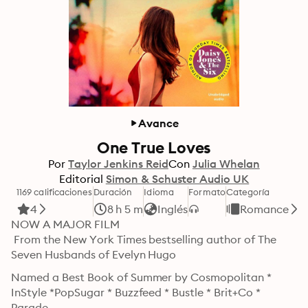
Avance
One True Loves
Por
Taylor Jenkins Reid
Con
Julia Whelan
Editorial
Simon & Schuster Audio UK
1169 calificaciones
Duración
Idioma
Formato
Categoría
4
8 h 5 m
Inglés
Romance
NOW A MAJOR FILM

 From the New York Times bestselling author of The 
Seven Husbands of Evelyn Hugo
Named a Best Book of Summer by Cosmopolitan * 
InStyle *PopSugar * Buzzfeed * Bustle * Brit+Co * 
Parade