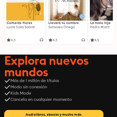
Comerás flores
Llevará tu nombre
La mala hija
Lucía Solla Sobral
Sonsoles Ónega
Pedro Martí
4.3
4.3
4.5
Explora nuevos
mundos
Más de 1 millón de títulos
Modo sin conexión
Kids Mode
Cancela en cualquier momento
Audiolibros, ebooks y mucho más.