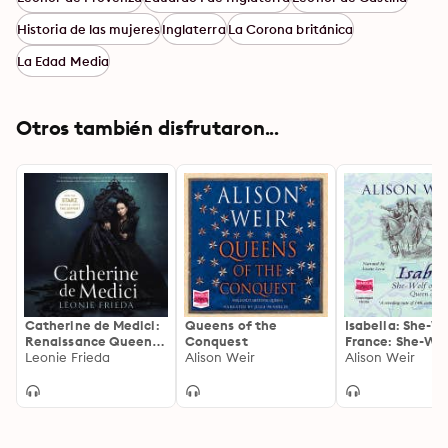
Historia de las mujeres
Inglaterra
La Corona británica
La Edad Media
Otros también disfrutaron...
Catherine de Medici:
Queens of the
Isabella: She-Wo
Renaissance Queen
Conquest
France: She-Wol
of France
Leonie Frieda
Alison Weir
France
Alison Weir