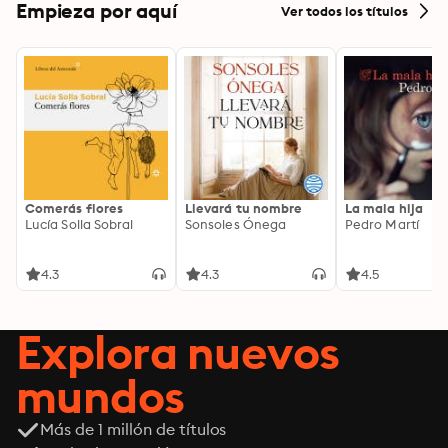
Empieza por aquí
Ver todos los títulos
Comerás flores
Llevará tu nombre
La mala hija
Lucía Solla Sobral
Sonsoles Ónega
Pedro Martí
4.3
4.3
4.5
Explora nuevos
mundos
Más de 1 millón de títulos