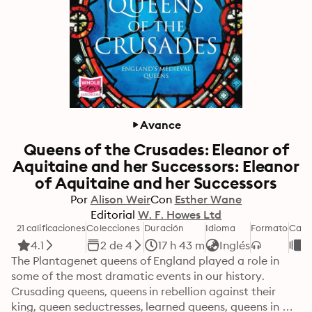
Avance
Queens of the Crusades: Eleanor of
Aquitaine and her Successors: Eleanor
of Aquitaine and her Successors
Por
Alison Weir
Con
Esther Wane
Editorial
W. F. Howes Ltd
21 calificaciones
Colecciones
Duración
Idioma
Formato
Cate
4.1
2 de 4
17 h 43 m
Inglés
H
The Plantagenet queens of England played a role in 
some of the most dramatic events in our history. 
Crusading queens, queens in rebellion against their 
king, queen seductresses, learned queens, queens in 