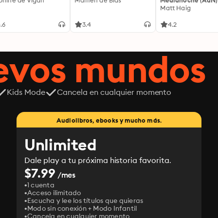
phine de Vigan
Mamen de Blas
Medianoche (AdN)
Matt Haig
.6
3.4
4.2
uevos mundos
Kids Mode
Cancela en cualquier momento
Audiolibros, ebooks y mucho más.
Unlimited
Dale play a tu próxima historia favorita.
$7.99
/mes
1 cuenta
Acceso ilimitado
Escucha y lee los títulos que quieras
Modo sin conexión + Modo Infantil
Cancela en cualquier momento