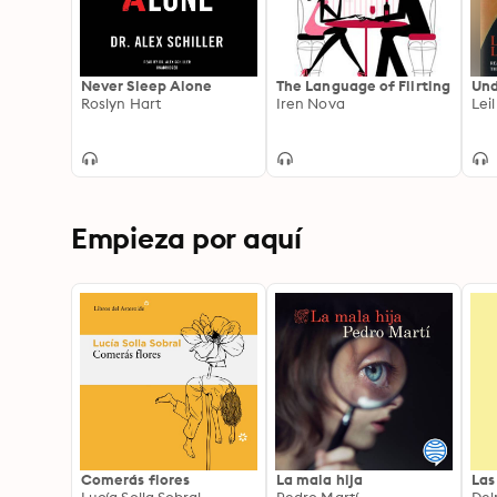
Never Sleep Alone
The Language of Flirting
Und
Roslyn Hart
Iren Nova
Lei
Empieza por aquí
Comerás flores
La mala hija
Las