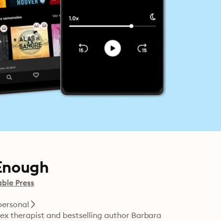
 Enough
able Press
personal
 therapist and bestselling author Barbara 