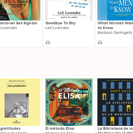
ercover Sex Signals
Goodbye To Shy
What Women Wan
l Lowndes
Leil Lowndes
to Know
Barbara DeAngelis
 gratitudes
El método Elisa
La Biblioteca de la