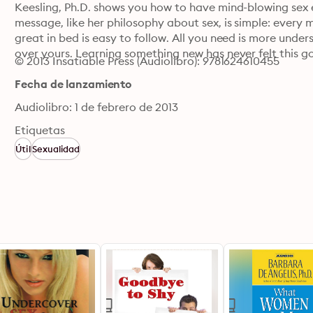
Keesling, Ph.D. shows you how to have mind-blowing sex e
message, like her philosophy about sex, is simple: every
great in bed is easy to follow. All you need is more unde
over yours. Learning something new has never felt this go
© 2013 Insatiable Press (Audiolibro): 9781624610455
Fecha de lanzamiento
Audiolibro: 1 de febrero de 2013
Etiquetas
Útil
Sexualidad