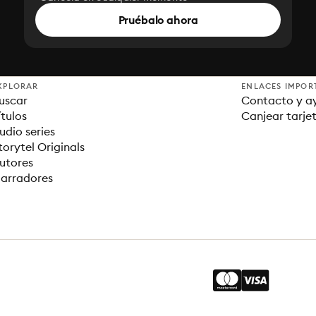
Pruébalo ahora
XPLORAR
ENLACES IMPOR
uscar
Contacto y a
ítulos
Canjear tarje
udio series
torytel Originals
utores
arradores