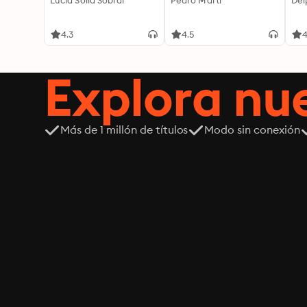
Lucía Solla Sobral
Pedro Martí
Del
4.3
4.5
4
Explora n
Más de 1 millón de títulos
Modo sin conexión