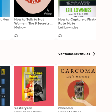
t Men
How to Talk to Hot
How to Capture a First-
You C
Women: The 9 Secrets to
Rate Mate
Never
Getting and Keeping
Mehow
Leil Lowndes
To, o
David
the Woman (Women) of
of Ag
Your Dreams
Ver todos los títulos
Yesteryear
Carcoma
La no