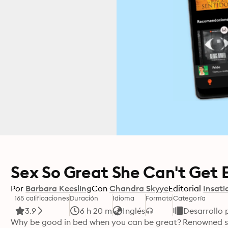
Sex So Great She Can't Get
Por
Barbara Keesling
Con
Chandra Skyye
Editorial
Insati
165 calificaciones
Duración
Idioma
Formato
Categoría
3.9
6 h 20 m
Inglés
Desarrollo 
Why be good in bed when you can be great? Renowned sex