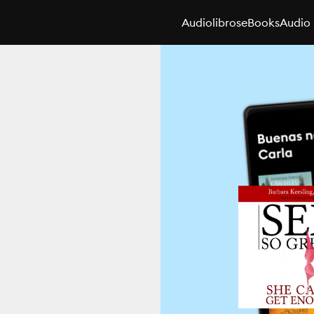
Audiolibros
eBooks
Audio 