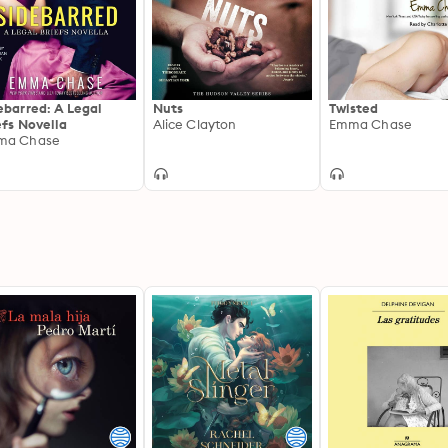
ebarred: A Legal
Nuts
Twisted
efs Novella
Alice Clayton
Emma Chase
ma Chase