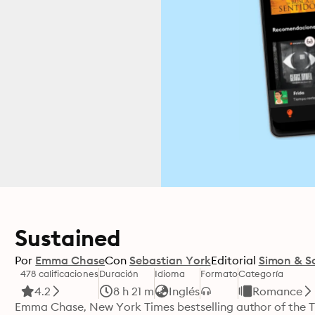
Sustained
Por
Emma Chase
Con
Sebastian York
Editorial
Simon & S
478 calificaciones
Duración
Idioma
Formato
Categoría
4.2
8 h 21 m
Inglés
Romance
Emma Chase, New York Times bestselling author of the Tan