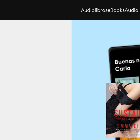
Audiolibros
eBooks
Audio 