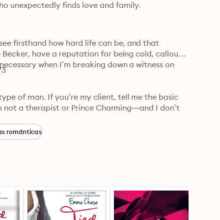
o unexpectedly finds love and family.
e firsthand how hard life can be, and that 
 Becker, have a reputation for being cold, callous, 
’s necessary when I’m breaking down a witness on 
73
e of man. If you’re my client, tell me the basic 
I’m not a therapist or Prince Charming—and I don’t 
s románticas
 nephews came along and complicated the ever-
Me classes, One Direction concerts, the emergency 
er own good. She tries to be tough, but she’s not. 

