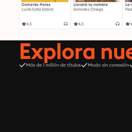
Comerás flores
Llevará tu nombre
La 
Lucía Solla Sobral
Sonsoles Ónega
Ped
4.3
4.3
4
Explora n
Más de 1 millón de títulos
Modo sin conexión