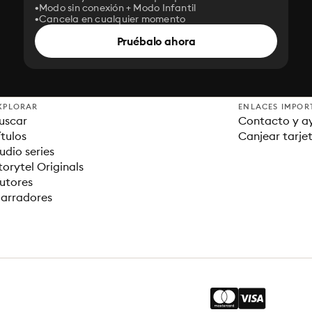
Modo sin conexión + Modo Infantil
Cancela en cualquier momento
Pruébalo ahora
XPLORAR
ENLACES IMPOR
uscar
Contacto y a
ítulos
Canjear tarje
udio series
torytel Originals
utores
arradores