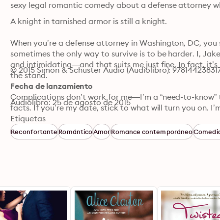
sexy legal romantic comedy about a defense attorney wh
A knight in tarnished armor is still a knight.

When you’re a defense attorney in Washington, DC, you se
sometimes the only way to survive is to be harder. I, Jake
and intimidating—and that suits me just fine. In fact, it
© 2015 Simon & Schuster Audio (Audiolibro): 97814423831
the stand.

Fecha de lanzamiento
Complications don’t work for me—I’m a “need-to-know” typ
Audiolibro: 25 de agosto de 2015
facts. If you’re my date, stick to what will turn you on. 
pretend to be.

Etiquetas
Reconfortante
Romántico
Amor
Romance contemporáneo
Comedia
Then Chelsea McQuaid and her six orphaned nieces and
loving hell out of my life. Now I’m going to Mommy and 
room, and arguing cases in the principal’s office.

Chelsea’s too sweet, too innocent, and too gorgeous for h
She needs someone to help her, defend her…and the kids.
And that—that, I know how to do.