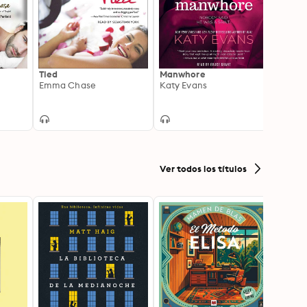
Tied
Manwhore
Royal
Emma Chase
Katy Evans
Emma
Ver todos los títulos