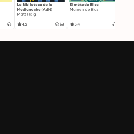
La Biblioteca de la
El método Elisa
Yeste
Medianoche (AdN)
Mamen de Blas
Caro 
Matt Haig
4.2
3.4
3.9