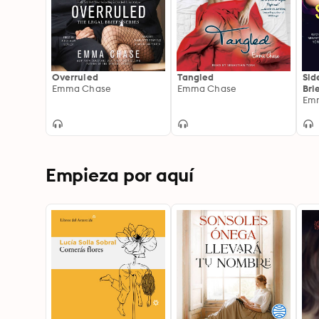
Overruled
Tangled
Sid
Emma Chase
Emma Chase
Bri
Em
Empieza por aquí