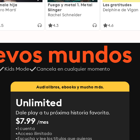
mala hija
Fuego y metal 1. Metal
Las gratitudes
ro Martí
Slinger
Delphine de Vigan
Rachel Schneider
.5
4.3
4.6
uevos mundos
Kids Mode
Cancela en cualquier momento
Audiolibros, ebooks y mucho más.
Unlimited
Dale play a tu próxima historia favorita.
$7.99
/mes
1 cuenta
Acceso ilimitado
Escucha y lee los títulos que quieras