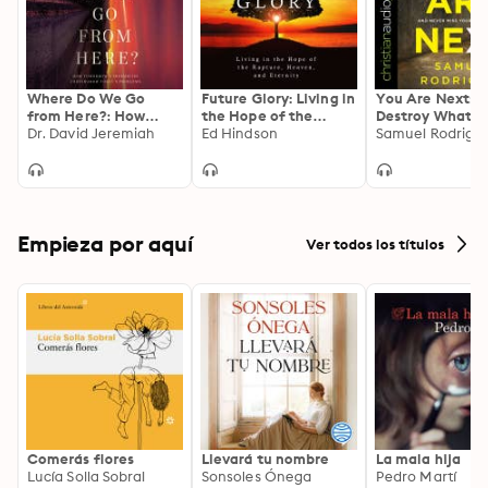
Where Do We Go
Future Glory: Living in
You Are Next:
from Here?: How
the Hope of the
Destroy What H
Tomorrow's
Dr. David Jeremiah
Rapture, Heaven, and
Ed Hindson
Paralyzed You, 
Samuel Rodrigu
Prophecies
Eternity
Never Miss Your
Foreshadow Today's
Moment Again
Problems
Empieza por aquí
Ver todos los títulos
Comerás flores
Llevará tu nombre
La mala hija
Lucía Solla Sobral
Sonsoles Ónega
Pedro Martí