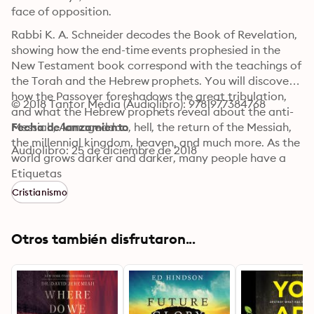
face of opposition.
Rabbi K. A. Schneider decodes the Book of Revelation, 
showing how the end-time events prophesied in the 
New Testament book correspond with the teachings of 
the Torah and the Hebrew prophets. You will discover 
how the Passover foreshadows the great tribulation, 
© 2018 Tantor Media (Audiolibro): 9781977384768
and what the Hebrew prophets reveal about the anti-
Messiah, Armageddon, hell, the return of the Messiah, 
Fecha de lanzamiento
the millennial kingdom, heaven, and much more. As the 
Audiolibro: 25 de diciembre de 2018
world grows darker and darker, many people have a 
sense of impending doom. This book will teach you 
Etiquetas
what to expect during the last days and how to stand 
Cristianismo
firm in Christ even in the face of opposition.
Otros también disfrutaron...