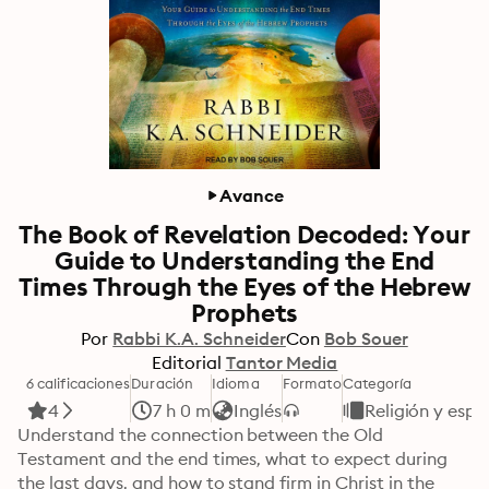
Avance
The Book of Revelation Decoded: Your
Guide to Understanding the End
Times Through the Eyes of the Hebrew
Prophets
Por
Rabbi K.A. Schneider
Con
Bob Souer
Editorial
Tantor Media
6 calificaciones
Duración
Idioma
Formato
Categoría
4
7 h 0 m
Inglés
Religión y espi
Understand the connection between the Old 
Testament and the end times, what to expect during 
the last days, and how to stand firm in Christ in the 