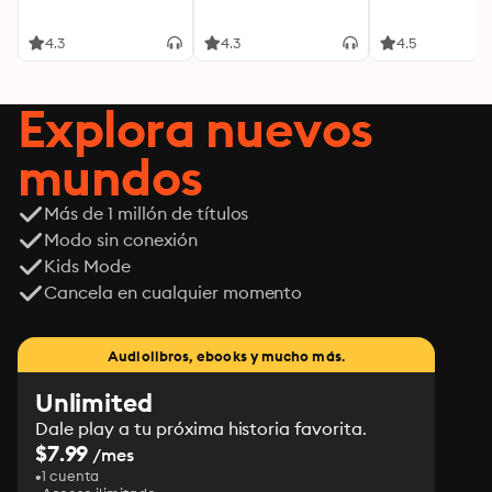
4.3
4.3
4.5
Explora nuevos
mundos
Más de 1 millón de títulos
Modo sin conexión
Kids Mode
Cancela en cualquier momento
Audiolibros, ebooks y mucho más.
Unlimited
Dale play a tu próxima historia favorita.
$7.99
/mes
1 cuenta