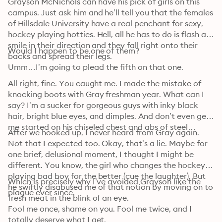
Grayson McNichols can have his pick of girls on this 
campus. Just ask him and he’ll tell you that the females 
of Hillsdale University have a real penchant for sexy, 
hockey playing hotties. Hell, all he has to do is flash a 
smile in their direction and they fall right onto their 
Would I happen to be one of them?
backs and spread their legs.
Umm…I’m going to plead the fifth on that one.
All right, fine. You caught me. I made the mistake of 
knocking boots with Gray freshman year. What can I 
say? I’m a sucker for gorgeous guys with inky black 
hair, bright blue eyes, and dimples. And don’t even get 
me started on his chiseled chest and abs of steel…
After we hooked up, I never heard from Gray again. 
Not that I expected too. Okay, that’s a lie. Maybe for 
one brief, delusional moment, I thought I might be 
different. You know, the girl who changes the hockey 
playing bad boy for the better (cue the laughter). But 
Which is precisely why I’ve avoided Grayson like the 
he swiftly disabused me of that notion by moving on to 
plague ever since.
fresh meat in the blink of an eye.
Fool me once, shame on you. Fool me twice, and I 
totally deserve what I get.