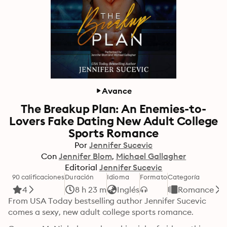
Avance
The Breakup Plan: An Enemies-to-
Lovers Fake Dating New Adult College
Sports Romance
Por
Jennifer Sucevic
Con
Jennifer Blom
Michael Gallagher
Editorial
Jennifer Sucevic
90 calificaciones
Duración
Idioma
Formato
Categoría
4
8 h 23 m
Inglés
Romance
From USA Today bestselling author Jennifer Sucevic 
comes a sexy, new adult college sports romance.