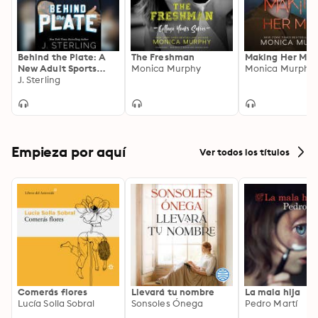
Behind the Plate: A
The Freshman
Making Her Min
New Adult Sports
Monica Murphy
Monica Murphy
Romance
J. Sterling
Empieza por aquí
Ver todos los títulos
Comerás flores
Llevará tu nombre
La mala hija
Lucía Solla Sobral
Sonsoles Ónega
Pedro Martí