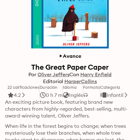
Avance
The Great Paper Caper
Por
Oliver Jeffers
Con
Harry Enfield
Editorial
HarperCollins
22 calificaciones
Duración
Idioma
Formato
Categoría
4.2
0 h 7 m
Inglés
Infantil
An exciting picture book, featuring brand new 
characters from highly-regarded, best-selling, multi-
award-winning talent, Oliver Jeffers.
When life in the forest begins to change; when trees 
mysteriously lose their branches, when whole tree 
trunks start to disappear, when homes are lost, the 