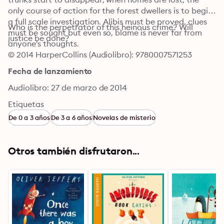
only course of action for the forest dwellers is to begin 
a full scale investigation. Alibis must be proved, clues 
Who is the perpetrator of this heinous crime? Will 
must be sought but even so, blame is never far from 
justice be done?
anyone's thoughts.
© 2014 HarperCollins (Audiolibro): 9780007571253
Fecha de lanzamiento
Audiolibro: 27 de marzo de 2014
Etiquetas
De 0 a 3 años
De 3 a 6 años
Novelas de misterio
Otros también disfrutaron...