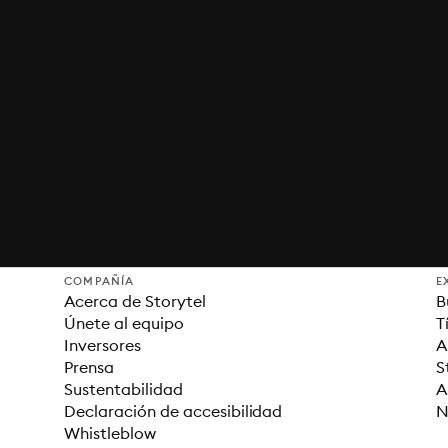
COMPAÑÍA
E
Acerca de Storytel
B
Únete al equipo
T
Inversores
A
Prensa
S
Sustentabilidad
A
Declaración de accesibilidad
N
Whistleblow