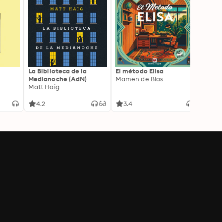
La Biblioteca de la
El método Elisa
Yeste
Medianoche (AdN)
Mamen de Blas
Caro 
Matt Haig
4.2
3.4
3.9