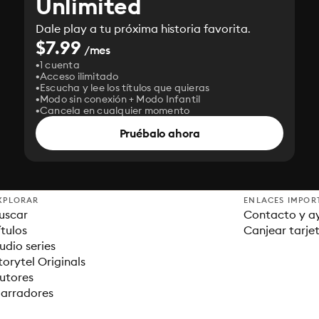
Unlimited
Dale play a tu próxima historia favorita.
$7.99
/mes
1 cuenta
Acceso ilimitado
Escucha y lee los títulos que quieras
Modo sin conexión + Modo Infantil
Cancela en cualquier momento
Pruébalo ahora
XPLORAR
ENLACES IMPOR
uscar
Contacto y a
ítulos
Canjear tarje
udio series
torytel Originals
utores
arradores