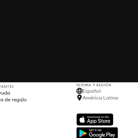
IDIOMA Y REGIÓN
TANTES
Español
yuda
América Latina
ta de regalo