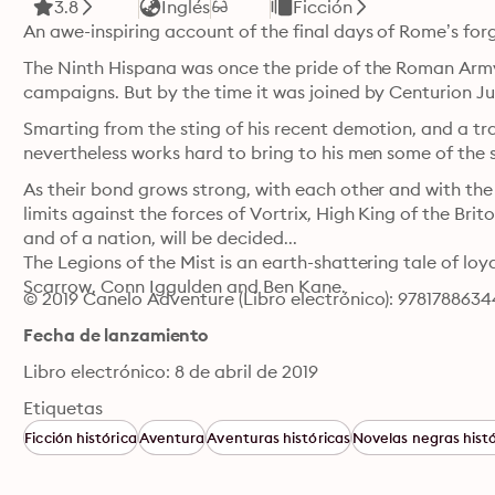
3.8
Inglés
Ficción
An awe-inspiring account of the final days of Rome’s for
The Ninth Hispana was once the pride of the Roman Army
campaigns. But by the time it was joined by Centurion Just
Smarting from the sting of his recent demotion, and a trans
nevertheless works hard to bring to his men some of the 
As their bond grows strong, with each other and with the oc
limits against the forces of Vortrix, High King of the Brito
and of a nation, will be decided...

The Legions of the Mist is an earth-shattering tale of loya
Scarrow, Conn Iggulden and Ben Kane.
© 2019 Canelo Adventure (Libro electrónico): 978178863
Fecha de lanzamiento
Libro electrónico: 8 de abril de 2019
Etiquetas
Ficción histórica
Aventura
Aventuras históricas
Novelas negras histó