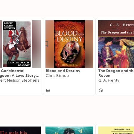
 Continental
Blood and Destiny
The Dragon and th
goon: A Love Story
Chris Bishop
Raven
Philipse Manor-House
ert Neilson Stephens
G. A. Henty
1778