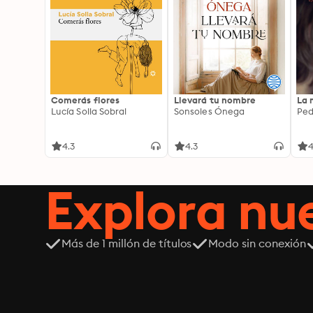
Comerás flores
Llevará tu nombre
La 
Lucía Solla Sobral
Sonsoles Ónega
Ped
4.3
4.3
4
Explora n
Más de 1 millón de títulos
Modo sin conexión