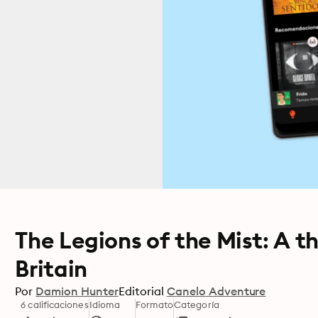
The Legions of the Mist: A th
Britain
Por
Damion Hunter
Editorial
Canelo Adventure
6 calificaciones
Idioma
Formato
Categoría