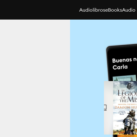
Audiolibros
eBooks
Audio 