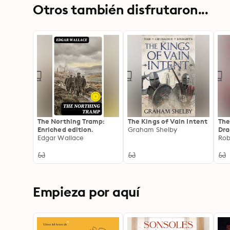
Otros también disfrutaron...
The Northing Tramp:
The Kings of Vain Intent
The
Enriched edition.
Graham Shelby
Dra
Edgar Wallace
of 
Rob
in 
Empieza por aquí