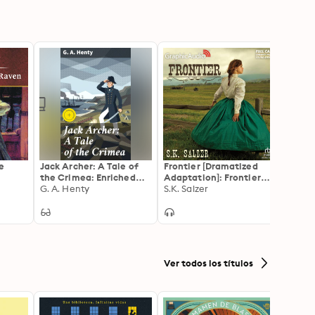
e
Jack Archer: A Tale of
Frontier [Dramatized
The G
the Crimea: Enriched
Adaptation]: Frontier
Enrich
edition. A Tale of
G. A. Henty
Trilogy 1
S.K. Salzer
a Hist
Beckle
Adventure and Bravery
Honou
in the Chaos of War
Merch
Tradi
Bay
Ver todos los títulos