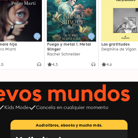
mala hija
Fuego y metal 1. Metal
Las gratitudes
ro Martí
Slinger
Delphine de Vigan
Rachel Schneider
.5
4.3
4.6
uevos mundos
Kids Mode
Cancela en cualquier momento
Audiolibros, ebooks y mucho más.